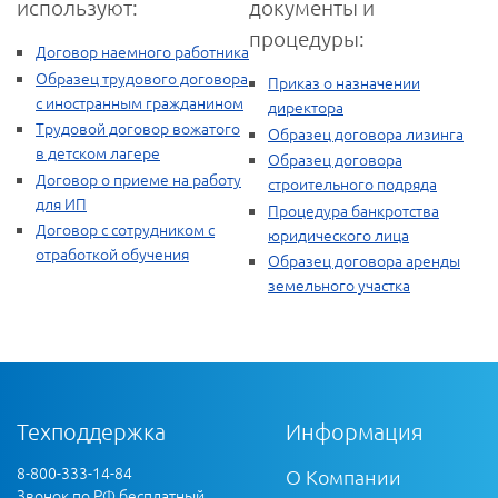
используют:
документы и
процедуры:
Договор наемного работника
Образец трудового договора
Приказ о назначении
с иностранным гражданином
директора
Трудовой договор вожатого
Образец договора лизинга
в детском лагере
Образец договора
Договор о приеме на работу
строительного подряда
для ИП
Процедура банкротства
Договор с сотрудником с
юридического лица
отработкой обучения
Образец договора аренды
земельного участка
Техподдержка
Информация
8-800-333-14-84
О Компании
Звонок по РФ бесплатный