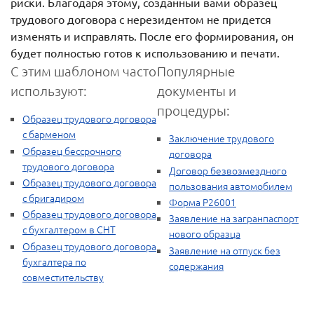
риски. Благодаря этому, созданный вами образец
трудового договора с нерезидентом не придется
изменять и исправлять. После его формирования, он
будет полностью готов к использованию и печати.
С этим шаблоном часто
Популярные
используют:
документы и
процедуры:
Образец трудового договора
с барменом
Заключение трудового
Образец бессрочного
договора
трудового договора
Договор безвозмездного
Образец трудового договора
пользования автомобилем
с бригадиром
Форма Р26001
Образец трудового договора
Заявление на загранпаспорт
с бухгалтером в СНТ
нового образца
Образец трудового договора
Заявление на отпуск без
бухгалтера по
содержания
совместительству