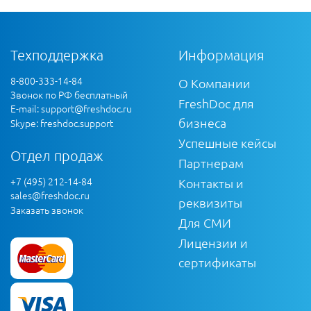
Техподдержка
Информация
8-800-333-14-84
О Компании
Звонок по РФ бесплатный
FreshDoc для
E-mail:
support@freshdoc.ru
бизнеса
Skype: freshdoc.support
Успешные кейсы
Отдел продаж
Партнерам
+7 (495) 212-14-84
Контакты и
sales@freshdoc.ru
реквизиты
Заказать звонок
Для СМИ
Лицензии и
сертификаты