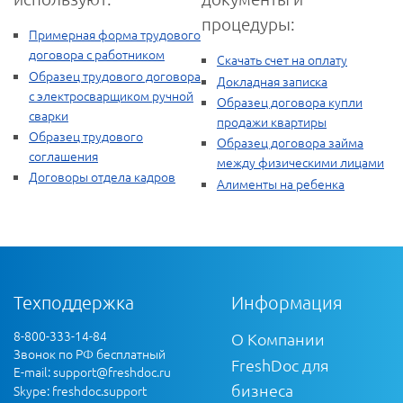
процедуры:
Примерная форма трудового
договора с работником
Скачать счет на оплату
Образец трудового договора
Докладная записка
с электросварщиком ручной
Образец договора купли
сварки
продажи квартиры
Образец трудового
Образец договора займа
соглашения
между физическими лицами
Договоры отдела кадров
Алименты на ребенка
Техподдержка
Информация
8-800-333-14-84
О Компании
Звонок по РФ бесплатный
FreshDoc для
E-mail:
support@freshdoc.ru
бизнеса
Skype: freshdoc.support