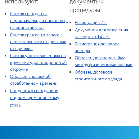
используют:
документы и
процедуры:
Список граждан на
первоначальную постановку
Регистрация ИП
на воинский учет
Документы для получения
Список граждан в запасе с
паспорта в 14 лет
персональными отсрочками
Регистрация договора
от призыва
аренды
Список уполномоченных на
Образец договора займа
вручение удостоверений об
между физическими лицами
отсрочке
Образец договора
Образец справки об
строительного подряда
отработанном времени
Сведения о гражданине,
подлежащем воинскому
учету