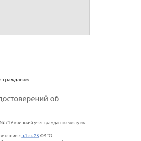
(инициал имени, фамилия)
(инициал имени, фамилия)
м гражданам
достоверений об
№ 719 воинский учет граждан по месту их
ветствии с
п.1 ст. 23
ФЗ "О