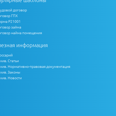
пулярные шаблоны
удовой договор
говор ГПХ
рма Р21001
говор займа
говор найма помещения
лезная информация
оссарий
хив. Статьи
хив. Нормативно-правовая документация
хив. Законы
хив. Новости