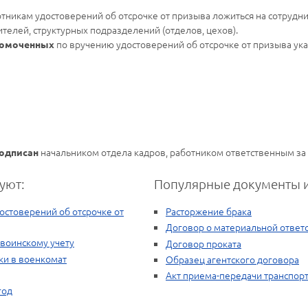
отникам удостоверений об отсрочке от призыва ложиться на сотрудн
ителей, структурных подразделений (отделов, цехов).
по вручению удостоверений об отсрочке от призыва у
лномоченных
начальником отдела кадров, работником ответственным за 
одписан
уют:
Популярные документы и
стоверений об отсрочке от
Расторжение брака
Договор о материальной ответ
воинскому учету
Договор проката
ки в военкомат
Образец агентского договора
Акт приема-передачи транспорт
год