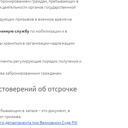
од бронированием граждан, пребывающих в
я деятельности органов государственной
едующих призывов в военное время на
по мобилизации и в
военную службу
жны храниться в организации надлежащим
ументы регулирующие порядок получения и
зыва забронированным гражданам.
стоверений об отсрочке
бывающим в запасе – это документ, в
от призыва.
го департамента при Верховном Суде РФ