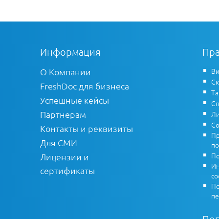
Информация
Пра
О Компании
Ви
Ск
FreshDoc для бизнеса
Т
Успешные кейсы
Сп
Партнерам
Ли
Со
Контакты и реквизиты
Пр
Для СМИ
по
По
Лицензии и
Ин
сертификаты
co
По
пе