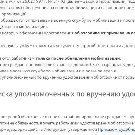
 в РФ" от 26.02.1997 г. № 31-ФЗ (далее – Закон о мобилизации) п
мые в целях обеспечения на период мобилизации и на военное врем
и организаций.
обождаются от призыва на военную службу по мобилизации и посл
3
Закона о мобилизации).
на которых оформлены удостоверения
об отсрочке от призыва на 
военную службу – относятся к документам строгой отчетности и дол
даются работникам
.
только после объявления мобилизации
ние граждан, пребывающих в запасе, должны быть разработаны док
ыва на военную службу по мобилизации и в военное время.
ок уполномоченных по вручению удостоверений об отсрочке от при
иска уполномоченных по вручению удо
оверений об отсрочке от призыва забронированным гражданам, пре
ложена обязанность вручать работникам удостоверения об отсрочке 
орме, содержащейся в Инструкции, утвержденной
Приказом Судебно