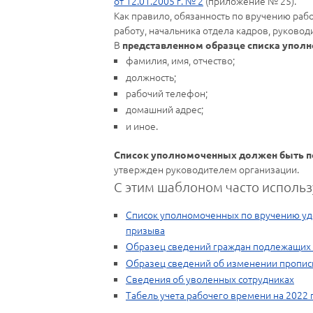
от 12.01.2005 г. № 2
(приложение № 25).
Как правило, обязанность по вручению раб
работу, начальника отдела кадров, руковод
В
представленном образце списка упо
фамилия, имя, отчество;
должность;
рабочий телефон;
домашний адрес;
и иное.
Список уполномоченных должен быть п
утвержден руководителем организации.
С этим шаблоном часто использ
Список уполномоченных по вручению удо
призыва
Образец сведений граждан подлежащих 
Образец сведений об изменении пропис
Сведения об уволенных сотрудниках
Табель учета рабочего времени на 2022 