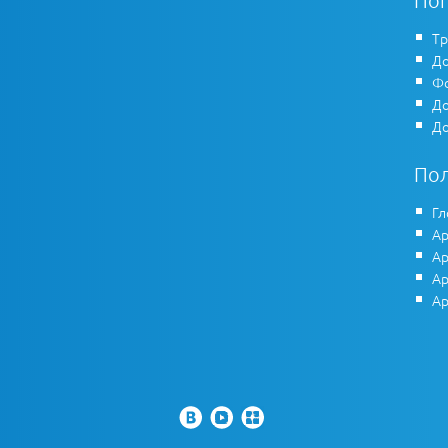
По
Тр
До
Фо
До
До
По
Гл
Ар
Ар
Ар
Ар