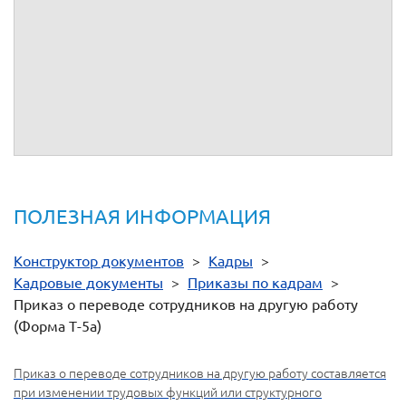
Фамилия,
Структурное
профессия),
ставка
перевода
труд
Табельный
имя,
подразделение
разряд, класс
(оклад),
(постоянно,
дого
номер
отчество
(категория)
надбавка,руб.
временно)
или 
квалификации
(новые)
док
прежнее
новое
прежняя
новая
с
по
номер
1
2
3
4
5
6
7
8
9
10
Руководитель
организации
(должность)
(личная
(расшифровка подписи)
подпись)
ПОЛЕЗНАЯ ИНФОРМАЦИЯ
Конструктор документов
>
Кадры
>
Кадровые документы
>
Приказы по кадрам
>
Приказ о переводе сотрудников на другую работу
(Форма Т-5а)
Приказ о переводе сотрудников на другую работу составляется
при изменении трудовых функций или структурного