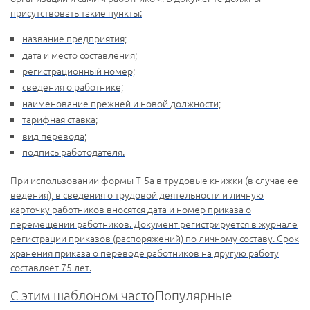
присутствовать такие пункты:
название предприятия;
дата и место составления;
регистрационный номер;
сведения о работнике;
наименование прежней и новой должности;
тарифная ставка;
вид перевода;
подпись работодателя.
При использовании формы Т-5а в трудовые книжки (в случае ее
ведения), в сведения о трудовой деятельности и личную
карточку работников вносятся дата и номер приказа о
перемещении работников. Документ регистрируется в журнале
регистрации приказов (распоряжений) по личному составу. Срок
хранения приказа о переводе работников на другую работу
составляет 75 лет.
С этим шаблоном часто
Популярные