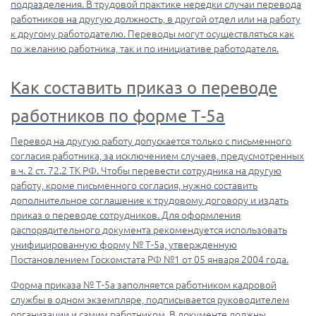
подразделения. В трудовой практике нередки случаи перевода
работников на другую должность, в другой отдел или на работу
к другому работодателю. Переводы могут осуществляться как
по желанию работника, так и по инициативе работодателя.
Как составить приказ о переводе
работников по форме Т-5а
Перевод на другую работу допускается только с письменного
согласия работника, за исключением случаев, предусмотренных
в ч. 2 ст. 72.2 ТК РФ. Чтобы перевести сотрудника на другую
работу, кроме письменного согласия, нужно составить
дополнительное соглашение к трудовому договору и издать
приказ о переводе сотрудников. Для оформления
распорядительного документа рекомендуется использовать
унифицированную форму № Т-5а, утвержденную
Постановлением Госкомстата РФ №1 от 05 января 2004 года.
Форма приказа № Т-5а заполняется работником кадровой
службы в одном экземпляре, подписывается руководителем
организации и самим работником. В документе должны