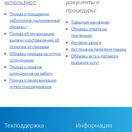
используют:
документы и
процедуры:
Приказ о поощрении
работников (заполненный
Товарная накладная
образец )
Образец ответа на
Приказ об организации
претензию
выдачи удостоверений об
Договор залога
отсрочке от призыва
Акт приема-передачи товара
Образец приказа на отпуск
Образец акта к договору
сотрудникам
оказания услуг
Приказ о приеме
сотрудников на работу
Приказ о реорганизации
путем присоединения
Техподдержка
Информация