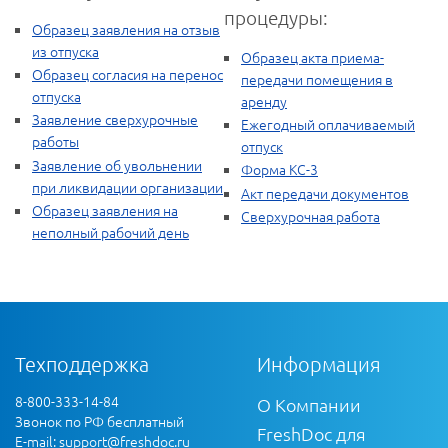
процедуры:
Образец заявления на отзыв
из отпуска
Образец акта приема-
Образец согласия на перенос
передачи помещения в
отпуска
аренду
Заявление сверхурочные
Ежегодный оплачиваемый
работы
отпуск
Заявление об увольнении
Форма КС-3
при ликвидации организации
Акт передачи документов
Образец заявления на
Сверхурочная работа
неполный рабочий день
Техподдержка
Информация
8-800-333-14-84
О Компании
Звонок по РФ бесплатный
FreshDoc для
E-mail:
support@freshdoc.ru