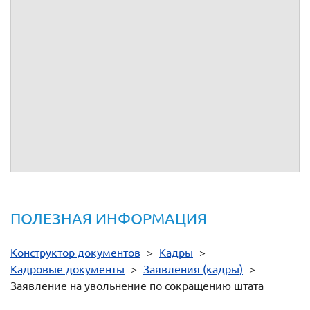
ЗАЯВЛЕНИЕ
На основании Вашего предложения от
о расторжении
трудового договора в связи с сокращением штата до
истечения срока предупреждения об увольнении, выражаю
свое согласие на расторжение со мной трудового договора
согласно п. 2 ч. 1 ст. 81 ТК РФ с выплатой денежной
компенсации.
"
"
20
(личная подпись)
(расшифровка подписи)
ПОЛЕЗНАЯ ИНФОРМАЦИЯ
Конструктор документов
>
Кадры
>
Кадровые документы
>
Заявления (кадры)
>
Заявление на увольнение по сокращению штата