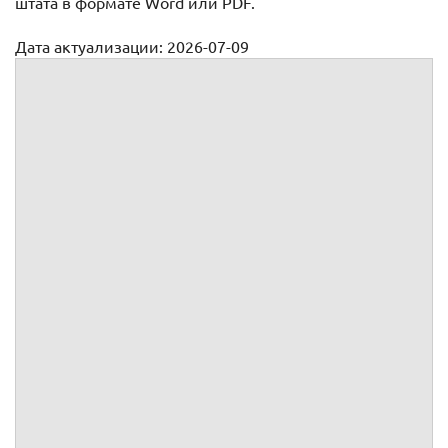
штата в формате Word или PDF.
Дата актуализации: 2026-07-09
Заявление на увольнение по сокращению штата
"СОГЛАСОВАНО"
(кому: должность и Ф.И.О.
руководителя)
от
/
подпись
паспорт: серия
номер
выдан
"
"
Дата
20
г.
адрес:
(должность, Ф.И.О. работника,
данные документа, удостоверяющего
личность, адрес)