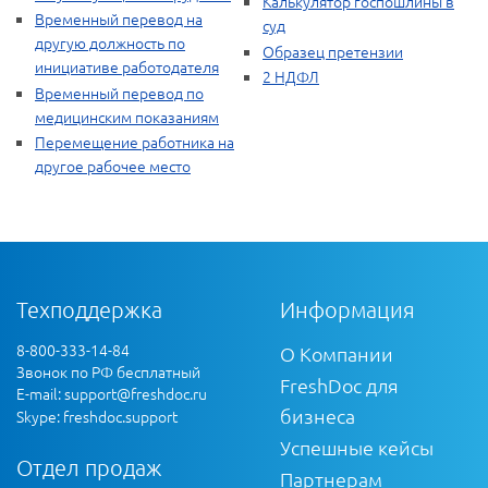
Калькулятор госпошлины в
Временный перевод на
суд
другую должность по
Образец претензии
инициативе работодателя
2 НДФЛ
Временный перевод по
медицинским показаниям
Перемещение работника на
другое рабочее место
Техподдержка
Информация
8-800-333-14-84
О Компании
Звонок по РФ бесплатный
FreshDoc для
E-mail:
support@freshdoc.ru
бизнеса
Skype: freshdoc.support
Успешные кейсы
Отдел продаж
Партнерам