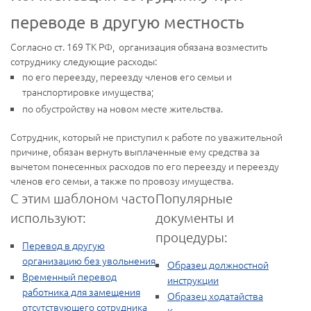
переводе в другую местность
Согласно ст. 169 ТК РФ, организация обязана возместить
сотруднику следующие расходы:
по его переезду, переезду членов его семьи и
транспортировке имущества;
по обустройству на новом месте жительства.
Сотрудник, который не приступил к работе по уважительной
причине, обязан вернуть выплаченные ему средства за
вычетом понесенных расходов по его переезду и переезду
членов его семьи, а также по провозу имущества.
С этим шаблоном часто
Популярные
используют:
документы и
процедуры:
Перевод в другую
организацию без увольнения
Образец должностной
Временный перевод
инструкции
работника для замещения
Образец ходатайства
отсутствующего сотрудника