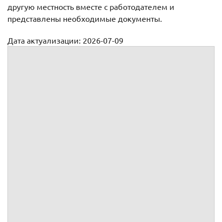
другую местность вместе с работодателем и
представлены необходимые документы.
Дата актуализации: 2026-07-09
Процедура перевода в другую местность (город) вместе с
работодателем
Перевод на работу в другую местность
вместе с работодателем
Порядок действий
1.
Подготовить документы о перемещении
работодателя в другую местность
Под другой местностью следует понимать местность за
пределами административно-территориальных границ