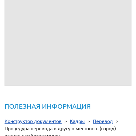
местность"
-
Постановление Правительства РФ от 02.04.2003 N 187 "О
размерах возмещения организациями, финансируемыми за
счет средств федерального бюджета, расходов работникам
в связи с их переездом на работу в другую местность"
-
Постановление Госкомстата РФ от 05.01.2004 № 1 "Об
утверждении унифицированных форм первичной учетной
документации по учету труда и его оплаты
-
Приказ Росархива от 20.12.2019 N 236 "Об утверждении
Перечня типовых управленческих архивных документов,
образующихся в процессе деятельности государственных
органов, органов местного самоуправления и организаций, с
указанием сроков их хранения"
ПОЛЕЗНАЯ ИНФОРМАЦИЯ
Конструктор документов
>
Кадры
>
Перевод
>
Процедура перевода в другую местность (город)
вместе с работодателем