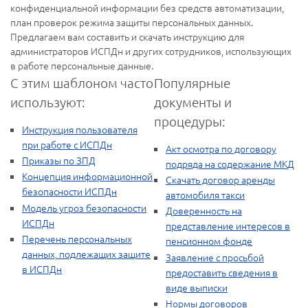
конфиденциальной информации без средств автоматизации,
план проверок режима защиты персональных данных.
Предлагаем вам составить и скачать инструкцию для
администраторов ИСПДн и других сотрудников, использующих
в работе персональные данные.
С этим шаблоном часто
Популярные
используют:
документы и
процедуры:
Инструкция пользователя
при работе с ИСПДн
Акт осмотра по договору
Приказы по ЗПД
подряда на содержание МКД
Концепция информационной
Скачать договор аренды
безопасности ИСПДн
автомобиля такси
Модель угроз безопасности
Доверенность на
ИСПДн
представление интересов в
Перечень персональных
пенсионном фонде
данных, подлежащих защите
Заявление с просьбой
в ИСПДн
предоставить сведения в
виде выписки
Нормы договоров