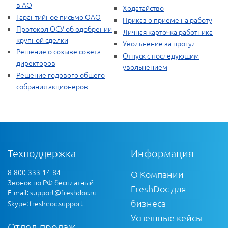
в АО
Ходатайство
Гарантийное письмо ОАО
Приказ о приеме на работу
Протокол ОСУ об одобрении
Личная карточка работника
крупной сделки
Увольнение за прогул
Решение о созыве совета
Отпуск с последующим
директоров
увольнением
Решение годового общего
собрания акционеров
Техподдержка
Информация
8-800-333-14-84
О Компании
Звонок по РФ бесплатный
FreshDoc для
E-mail:
support@freshdoc.ru
бизнеса
Skype: freshdoc.support
Успешные кейсы
Отдел продаж