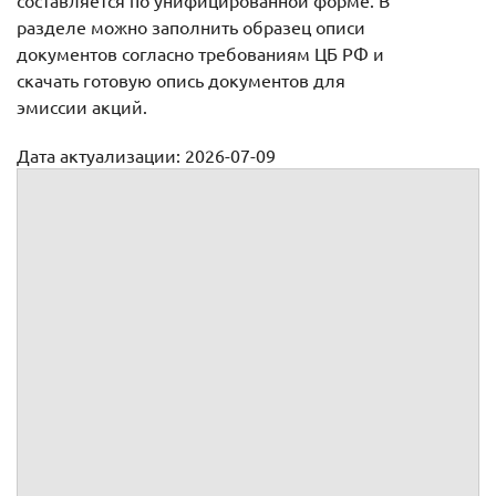
составляется по унифицированной форме. В
разделе можно заполнить образец описи
документов согласно требованиям ЦБ РФ и
скачать готовую опись документов для
эмиссии акций.
Дата актуализации: 2026-07-09
Как составить опись передаваемых документов для
регистрации выпуска ценных бумаг
ОПИСЬ ДОКУМЕНТОВ
(составляется отдельно в отношении каждого комплекта документов,
представляемых в Банк России одновременно)
представляемых для
регистрации выпуска акций,
(или в ответ на)
размещаемых при
учреждении акционерного общества