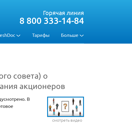
Горячая линия
8 800 333-14-84
eshDoc
Тарифы
Больше
го совета) о
рания акционеров
усмотрено. В
отовое
смотреть видео