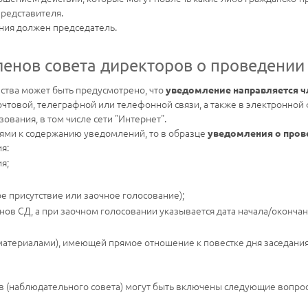
редставителя.
ния должен председатель.
енов совета директоров о проведении
тва может быть предусмотрено, что
уведомление направляется ч
чтовой, телеграфной или телефонной связи, а также в электронно
вания, в том числе сети "Интернет".
ями к содержанию уведомлений, то в образце
уведомления о пров
я:
я;
 присутствие или заочное голосование);
енов СД, а при заочном голосовании указывается дата начала/оконч
атериалами), имеющей прямое отношение к повестке дня заседания
ов (наблюдательного совета) могут быть включены следующие вопро