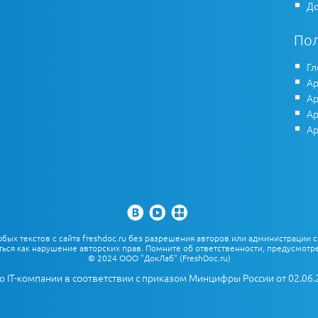
До
По
Гл
Ар
Ар
Ар
Ар
х текстов с сайта freshdoc.ru без разрешения авторов или администрации с
ться как нарушение авторских прав. Помните об ответственности, предусмотре
© 2024 ООО "ДокЛаб" (FreshDoc.ru)
о IT-компании в соответствии с приказом Минцифры России от 02.06.