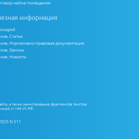
говор найма помещения
лезная информация
оссарий
хив. Статьи
хив. Нормативно-правовая документация
хив. Законы
хив. Новости
айта, а также заимствование фрагментов текстов
нной ст.146 УК РФ.
2025 N 511