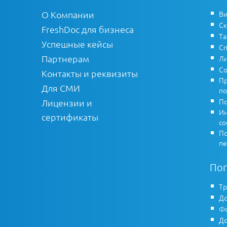
О Компании
Ви
Ск
FreshDoc для бизнеса
Т
Успешные кейсы
Сп
Партнерам
Ли
Со
Контакты и реквизиты
Пр
Для СМИ
по
По
Лицензии и
Ин
сертификаты
co
По
пе
По
Тр
До
Фо
До