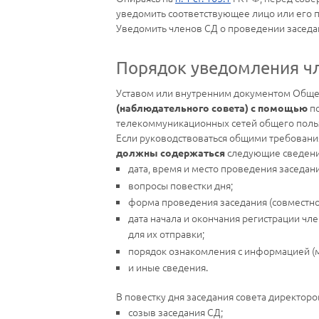
уведомить соответствующее лицо или его п
Уведомить членов СД о проведении заседа
Порядок уведомления чл
Уставом или внутренним документом Общес
по
(наблюдательного совета) с помощью
телекоммуникационных сетей общего пользо
Если руководствоваться общими требовани
следующие сведени
должны содержаться
дата, время и место проведения заседани
вопросы повестки дня;
форма проведения заседания (совместное
дата начала и окончания регистрации чл
для их отправки;
порядок ознакомления с информацией (м
и иные сведения.
В повестку дня заседания совета директор
созыв заседания СД;