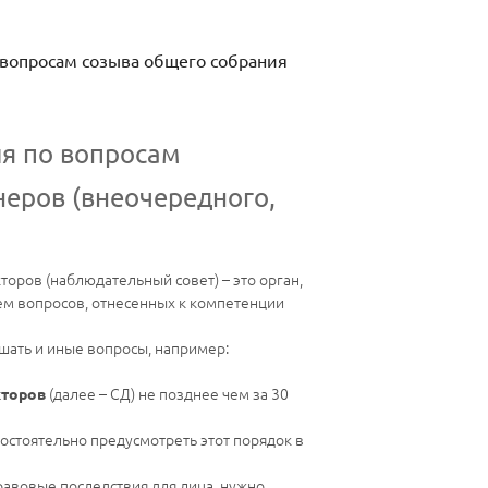
 вопросам созыва общего собрания
ия по вопросам
неров (внеочередного,
торов (наблюдательный совет) – это орган,
ем вопросов, отнесенных к компетенции
шать и иные вопросы, например:
(далее – СД) не позднее чем за 30
кторов
остоятельно предусмотреть этот порядок в
равовые последствия для лица, нужно