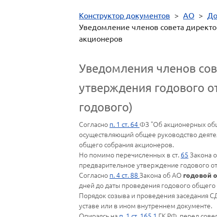
Конструктор документов
>
АО
>
До
Уведомление членов совета директор
акционеров
Уведомления членов сов
утверждения годового о
годового)
Согласно
п. 1 ст. 64
ФЗ "Об акционерных обще
осуществляющий общее руководство деятел
общего собрания акционеров.
Но помимо перечисленных в ст.
65
Закона о
предварительное утверждение годового от
Согласно
п. 4 ст. 88
Закона об АО
годовой 
дней до даты проведения годового общего
Порядок созыва и проведения заседания С
уставе или в ином внутреннем документе.
Опираясь на
п. 1 ст. 165.1
ГК РФ, перед сове