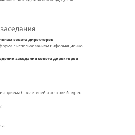
 заседания
ленам совета директоров
й форме с использованием информационно-
едении заседания совета директоров
ания приема бюллетеней и почтовый адрес
;
сы: