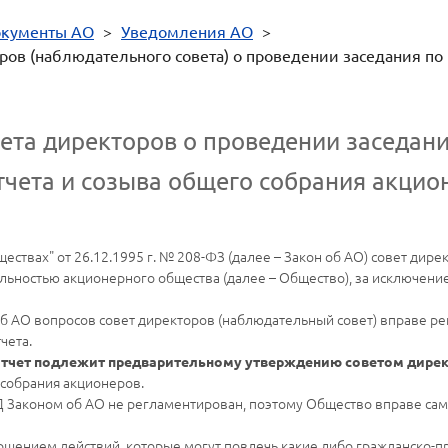
кументы АО
>
Уведомления АО
>
ов (наблюдательного совета) о проведении заседания по
ета директоров о проведении заседан
тчета и созыва общего собрания акцио
ствах" от 26.12.1995 г. № 208-ФЗ (далее – Закон об АО) совет дирек
ьностью акционерного общества (далее – Общество), за исключени
б АО вопросов совет директоров (наблюдательный совет) вправе ре
чета.
отчет подлежит предварительному утверждению советом дире
 собрания акционеров.
Д Законом об АО не регламентирован, поэтому Общество вправе сам
ршением действий, которые могут повлечь какие либо гражданско-п