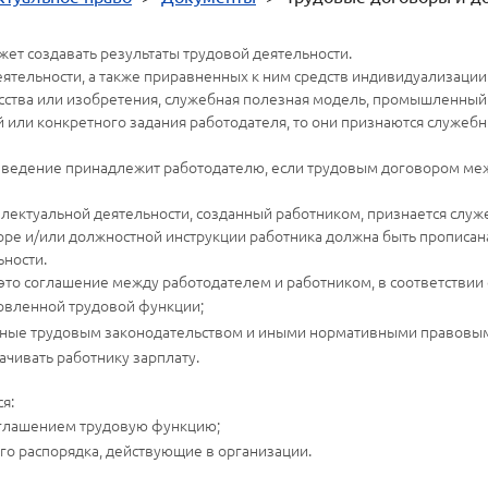
ет создавать результаты трудовой деятельности.
тельности, а также приравненных к ним средств индивидуализации д
усства или изобретения, служебная полезная модель, промышленный 
ли конкретного задания работодателя, то они признаются служебными
ведение принадлежит работодателю, если трудовым договором меж
ллектуальной деятельности, созданный работником, признается служ
ре и/или должностной инструкции работника должна быть прописана
ьности.
это соглашение между работодателем и работником, в соответствии 
ловленной трудовой функции;
енные трудовым законодательством и иными нормативными правовым
чивать работнику зарплату.
я:
оглашением трудовую функцию;
го распорядка, действующие в организации.