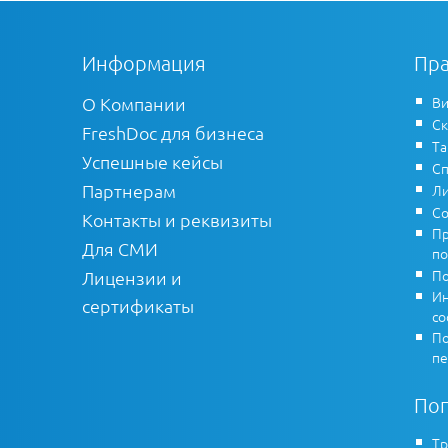
Информация
Пра
О Компании
Ви
Ск
FreshDoc для бизнеса
Т
Успешные кейсы
Сп
Партнерам
Ли
Со
Контакты и реквизиты
Пр
Для СМИ
по
По
Лицензии и
Ин
сертификаты
co
По
пе
По
Тр