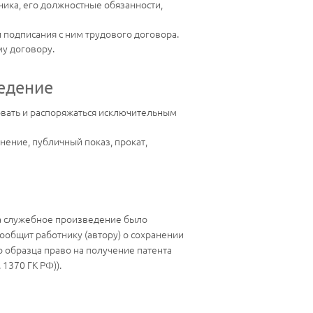
ика, его должностные обязанности,
 подписания с ним трудового договора.
му договору.
ведение
вать и распоряжаться исключительным
ение, публичный показ, прокат,
гда служебное произведение было
сообщит работнику (автору) о сохранении
о образца право на получение патента
 1370 ГК РФ)).