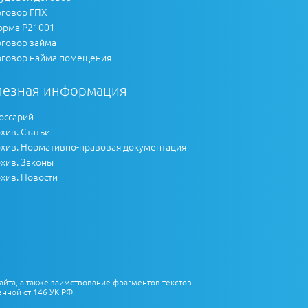
говор ГПХ
рма Р21001
говор займа
говор найма помещения
лезная информация
оссарий
хив. Статьи
хив. Нормативно-правовая документация
хив. Законы
хив. Новости
айта, а также заимствование фрагментов текстов
нной ст.146 УК РФ.