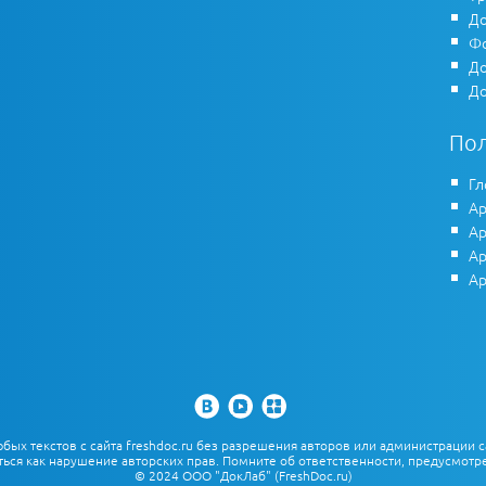
До
Фо
До
До
По
Гл
Ар
Ар
Ар
Ар
х текстов с сайта freshdoc.ru без разрешения авторов или администрации с
ться как нарушение авторских прав. Помните об ответственности, предусмотре
© 2024 ООО "ДокЛаб" (FreshDoc.ru)