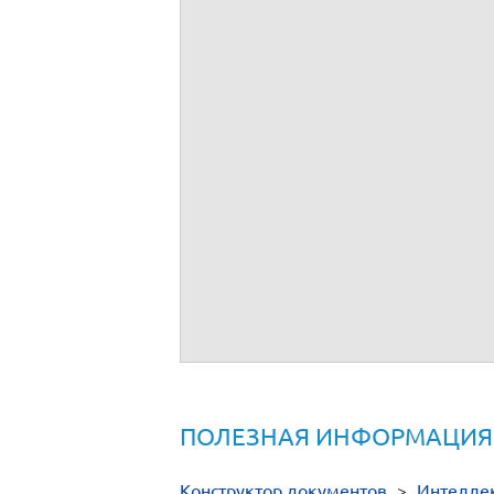
Трудовой договор с творческим работ
Должностная инструкция творческого
Трудовой договор с дистанционным 
Должностная инструкция SMM-специа
Должностная инструкция веб-дизайн
Должностная инструкция веб-програ
Должностная инструкция копирайтера
Должностная инструкция менеджера п
Должностная инструкция инженера-п
Должностная инструкция руководител
Должностная инструкция системного 
ПОЛЕЗНАЯ ИНФОРМАЦИЯ
Конструктор документов
>
Интеллек