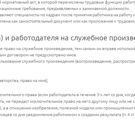
й нормативный акт, в которой перечислены трудовые функции работн
икационные требования, предъявляемых к занимаемой должности.
авляют специалисты по кадрам после принятия работника на работу и
лена как самостоятельный документ или как приложение к трудово
а) и работодателя на служебное произ
 право на служебное произведение, тем самым он вправе использо
вым договором не предусмотрено иное.
ользования служебного произведения (воспроизведение, распростран
торства, право на имя);
чительного права (если работодатель в течение 3-х лет со дня, ко
ть, не передаст исключительное право на него другому лицу или не 
 РФ), а в отношении изобретения, полезной модели или промышленног
яцев со дня уведомления работником о создании результата (п. 4 ст.