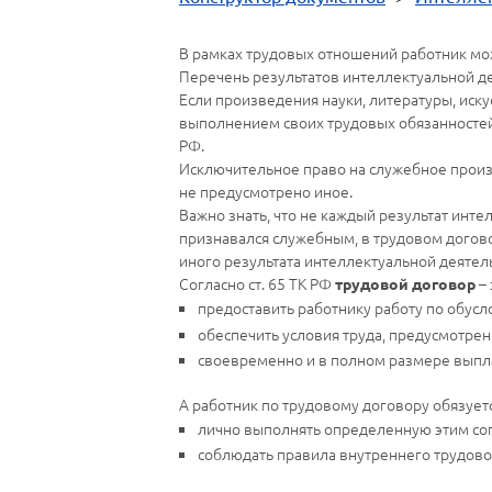
В рамках трудовых отношений работник мож
Перечень результатов интеллектуальной дея
Если произведения науки, литературы, иск
выполнением своих трудовых обязанностей и
РФ.
Исключительное право на служебное произ
не предусмотрено иное.
Важно знать, что не каждый результат инте
признавался служебным, в трудовом догово
иного результата интеллектуальной деятел
Согласно ст. 65 ТК РФ
– 
трудовой договор
предоставить работнику работу по обус
обеспечить условия труда, предусмотр
своевременно и в полном размере выпла
А работник по трудовому договору обязуетс
лично выполнять определенную этим с
соблюдать правила внутреннего трудово