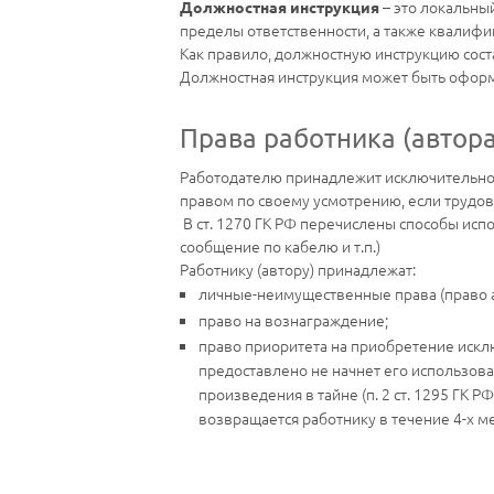
– это локальны
Должностная инструкция
пределы ответственности, а также квалиф
Как правило, должностную инструкцию сост
Должностная инструкция может быть оформ
Права работника (автор
Работодателю принадлежит исключительное
правом по своему усмотрению, если трудо
В ст. 1270 ГК РФ перечислены способы исп
сообщение по кабелю и т.п.)
Работнику (автору) принадлежат:
личные-неимущественные права (право ав
право на вознаграждение;
право приоритета на приобретение исклю
предоставлено не начнет его использова
произведения в тайне (п. 2 ст. 1295 ГК
возвращается работнику в течение 4-х мес