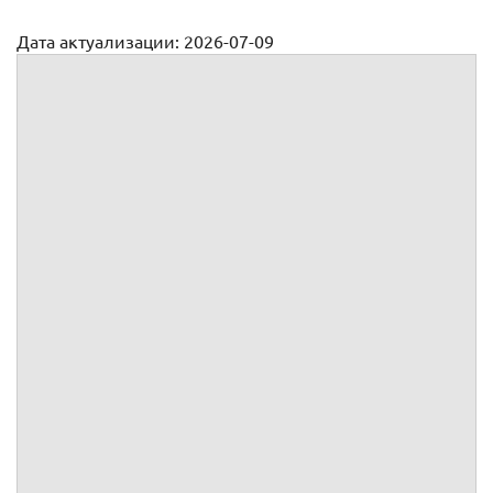
Дата актуализации: 2026-07-09
Должностная инструкция инженера-программиста
Приложение №
к трудовому договору №
от
г.,
заключенному между
и
Должностная инструкция инженера-
программиста
1.
Общие положения
1.1.
Данная должностная инструкция (далее – ДИ) определяет
трудовой и правовой статус Работника в должности