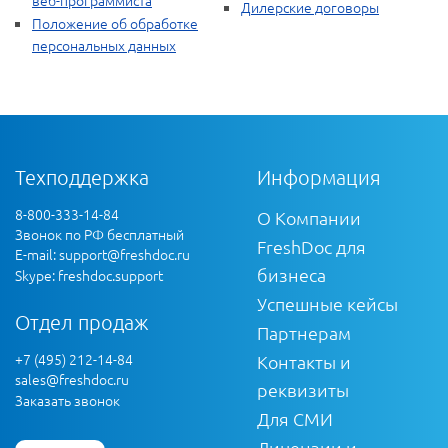
веб-программиста
Дилерские договоры
Положение об обработке
персональных данных
Техподдержка
Информация
8-800-333-14-84
О Компании
Звонок по РФ бесплатный
FreshDoc для
E-mail:
support@freshdoc.ru
бизнеса
Skype: freshdoc.support
Успешные кейсы
Отдел продаж
Партнерам
+7 (495) 212-14-84
Контакты и
sales@freshdoc.ru
реквизиты
Заказать звонок
Для СМИ
Лицензии и