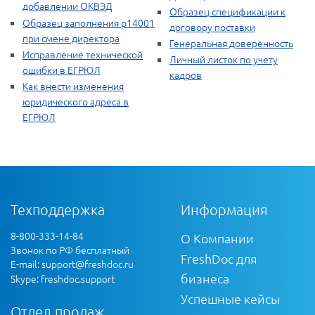
добавлении ОКВЭД
Образец спецификации к
Образец заполнения р14001
договору поставки
при смене директора
Генеральная доверенность
Исправление технической
Личный листок по учету
ошибки в ЕГРЮЛ
кадров
Как внести изменения
юридического адреса в
ЕГРЮЛ
Техподдержка
Информация
8-800-333-14-84
О Компании
Звонок по РФ бесплатный
FreshDoc для
E-mail:
support@freshdoc.ru
бизнеса
Skype: freshdoc.support
Успешные кейсы
Отдел продаж