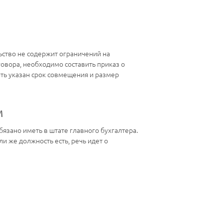
ьство не содержит ограничений на
вора, необходимо составить приказ о
ть указан срок совмещения и размер
м
бязано иметь в штате главного бухгалтера.
и же должность есть, речь идет о