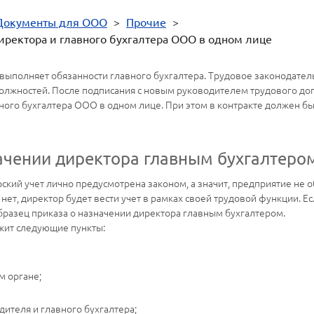
Документы для ООО
>
Прочие
>
иректора и главного бухгалтера ООО в одном лице
ыполняет обязанности главного бухгалтера. Трудовое законодател
лжностей. После подписания с новым руководителем трудового дого
ного бухгалтера ООО в одном лице. При этом в контракте должен бы
ачении директора главным бухгалтеро
кий учет лично предусмотрена законом, а значит, предприятие не о
ет, директор будет вести учет в рамках своей трудовой функции. Есл
бразец приказа о назначении директора главным бухгалтером.
жит следующие пункты:
м органе;
ителя и главного бухгалтера;