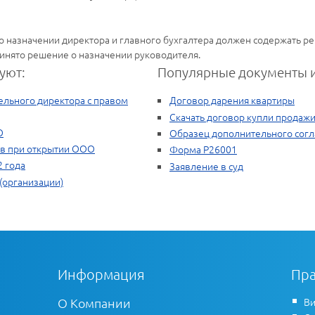
з о назначении директора и главного бухгалтера должен содержать 
инято решение о назначении руководителя.
уют:
Популярные документы и
ельного директора с правом
Договор дарения квартиры
Скачать договор купли продаж
О
Образец дополнительного согл
ов при открытии ООО
Форма Р26001
 года
Заявление в суд
(организации)
Информация
Пра
О Компании
Ви