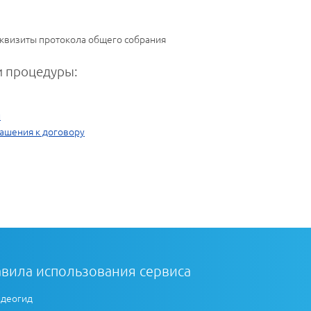
реквизиты протокола общего собрания
 процедуры:
и
ашения к договору
вила использования сервиса
деогид