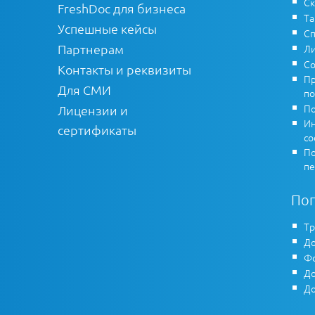
Ск
FreshDoc для бизнеса
Т
Успешные кейсы
Сп
Партнерам
Ли
Со
Контакты и реквизиты
Пр
Для СМИ
по
По
Лицензии и
Ин
сертификаты
co
По
пе
По
Тр
До
Фо
До
До