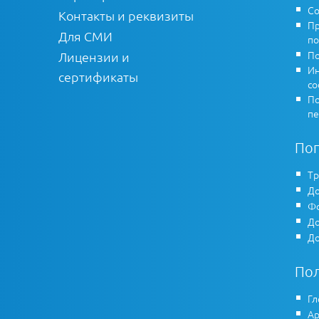
Со
Контакты и реквизиты
Пр
Для СМИ
по
По
Лицензии и
Ин
сертификаты
co
По
пе
По
Тр
До
Фо
До
До
По
Гл
Ар