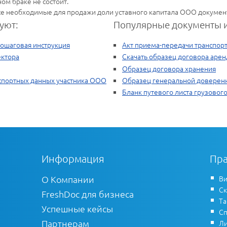
ом браке не состоит.
се необходимые для продажи доли уставного капитала ООО докумен
уют:
Популярные документы и
пошаговая инструкция
Акт приема-передачи транспорт
ектора
Скачать образец договора аре
Образец договора хранения
спортных данных участника ООО
Образец генеральной доверен
Бланк путевого листа грузовог
Информация
Пра
О Компании
Ви
Ск
FreshDoc для бизнеса
Т
Успешные кейсы
Сп
Партнерам
Ли