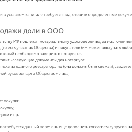
и в уставном капитале требуется подготовить определенные докуме
родажи доли в ООО
льству РФ подлежит нотариальному удостоверению, за исключение
(то есть участник Общества) и покупатель (им может выступать люб
который необходимо заверить в нотариате.
овить следующие документы для нотариуса:
ыписка из единого реестра юр.лиц (она должны быть свежая), свидете
чий руководящего Обществом лица;
от покупки;
окупку;
дажи и пр.
о потребуется данный перечень еще дополнить согласием супругов на