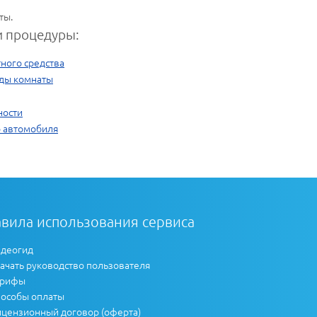
ты.
 процедуры:
ного средства
нды комнаты
ности
о автомобиля
вила использования сервиса
деогид
ачать руководство пользователя
арифы
особы оплаты
цензионный договор (оферта)