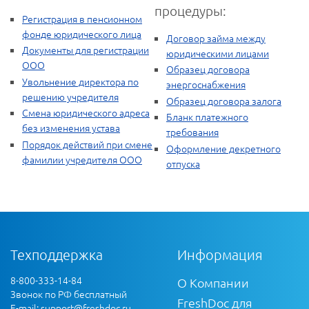
процедуры:
Регистрация в пенсионном
фонде юридического лица
Договор займа между
Документы для регистрации
юридическими лицами
ООО
Образец договора
Увольнение директора по
энергоснабжения
решению учредителя
Образец договора залога
Смена юридического адреса
Бланк платежного
без изменения устава
требования
Порядок действий при смене
Оформление декретного
фамилии учредителя ООО
отпуска
Техподдержка
Информация
8-800-333-14-84
О Компании
Звонок по РФ бесплатный
FreshDoc для
E-mail:
support@freshdoc.ru