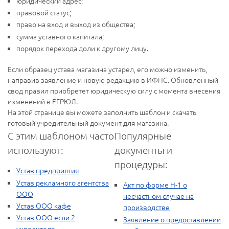
юридический адрес;
правовой статус;
право на вход и выход из общества;
сумма уставного капитала;
порядок перехода доли к другому лицу.
Если образец устава магазина устарел, его можно изменить,
направив заявление и новую редакцию в ИФНС. Обновленный
свод правил приобретет юридическую силу с момента внесения
изменений в ЕГРЮЛ.
На этой странице вы можете заполнить шаблон и скачать
готовый учредительный документ для магазина.
С этим шаблоном часто
Популярные
используют:
документы и
процедуры:
Устав предприятия
Устав рекламного агентства
Акт по форме Н-1 о
ООО
несчастном случае на
Устав ООО кафе
производстве
Устав ООО если 2
Заявление о предоставлении
учредителя