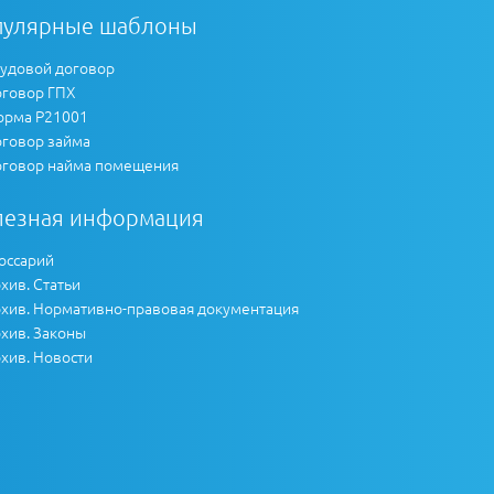
пулярные шаблоны
удовой договор
говор ГПХ
рма Р21001
говор займа
говор найма помещения
лезная информация
оссарий
хив. Статьи
хив. Нормативно-правовая документация
хив. Законы
хив. Новости