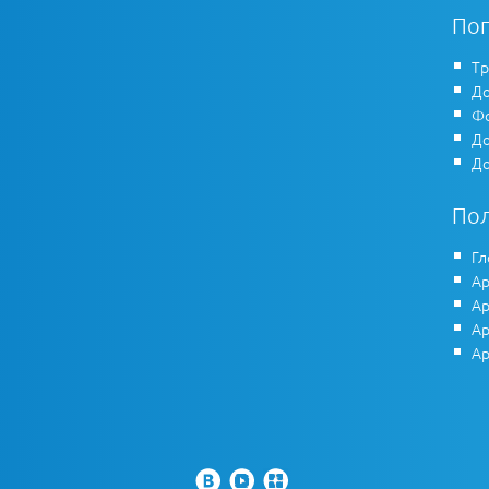
По
Тр
До
Фо
До
До
По
Гл
Ар
Ар
Ар
Ар