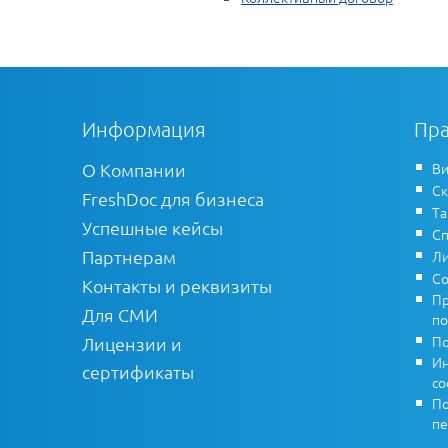
Информация
Пра
О Компании
Ви
Ск
FreshDoc для бизнеса
Т
Успешные кейсы
Сп
Партнерам
Ли
Со
Контакты и реквизиты
Пр
Для СМИ
по
По
Лицензии и
Ин
сертификаты
co
По
пе