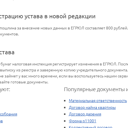
страцию устава в новой редакции
я пошлина за внесение новых данных в ЕГРЮЛ составляет 800 рубле
окументов.
става
х бумаг налоговая инспекция регистрирует изменения в ЕГРЮЛ. Посл
 выписку из реестра и заверенную копию учредительного документа.
 не займет у вас много времени, если вы воспользуетесь нашим се
вайте готовые документы.
уют:
Популярные документы и
Материальная ответственность
Договор найма квартиры
 собрания
Договор дарения
ов
Форма р11001
Коллективный договор