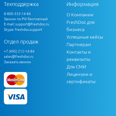
Техподдержка
Информация
8-800-333-14-84
О Компании
Звонок по РФ бесплатный
FreshDoc для
E-mail:
support@freshdoc.ru
бизнеса
Skype: freshdoc.support
Успешные кейсы
Отдел продаж
Партнерам
+7 (495) 212-14-84
Контакты и
sales@freshdoc.ru
реквизиты
Заказать звонок
Для СМИ
Лицензии и
сертификаты