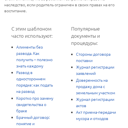
наследство, если родитель ограничен в своих правах на его
воспитание.
С этим шаблоном
Популярные
часто используют:
документы и
процедуры:
Алименты без
развода. Как
Стороны договора
получить – полезно
поставки
знать каждому
Журнал регистрации
Развод в
заявлений
одностороннем
Доверенность на
порядке: как подать
продажу дома с
на развод
земельным участком
Коротко про замену
Журнал регистрации
свидетельства о
актов
браке
Акт приема-передачи
Брачный договор:
мусора и отходов
понятие и