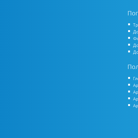
По
Тр
До
Фо
До
До
По
Гл
Ар
Ар
Ар
Ар