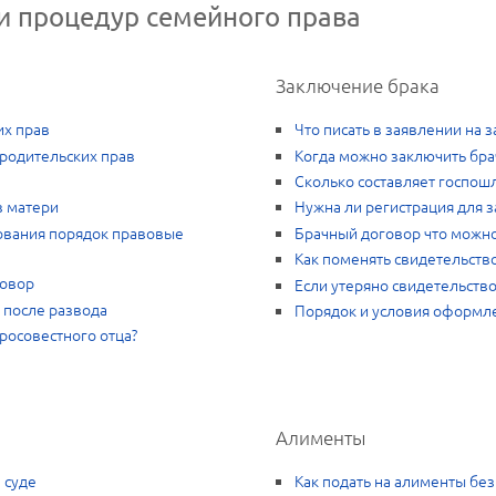
и процедур семейного права
Заключение брака
их прав
Что писать в заявлении на 
 родительских прав
Когда можно заключить бр
Сколько составляет госпош
в матери
Нужна ли регистрация для 
ования порядок правовые
Брачный договор что можно
Как поменять свидетельств
говор
Если утеряно свидетельство
 после развода
Порядок и условия оформл
росовестного отца?
Алименты
 суде
Как подать на алименты без