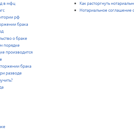
од в мфц
Как расторгнуть нотариаль
агс
Нотариальное соглашение о
ритории рф
торжении брака
од
льство о браке
ем порядке
дке производится
де
асторжении брака
при разводе
лучить?
да
аке