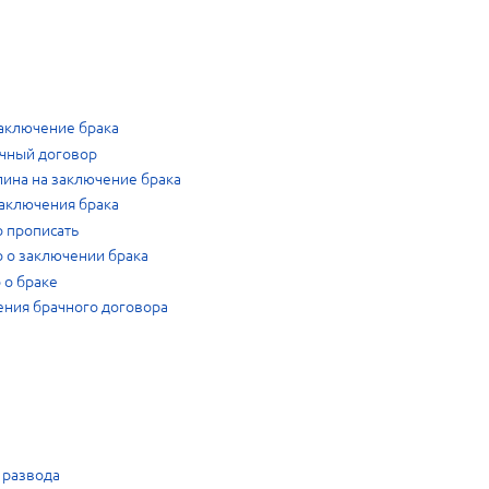
заключение брака
ачный договор
лина на заключение брака
заключения брака
 прописать
о о заключении брака
 о браке
ения брачного договора
 развода