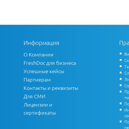
Информация
Пра
О Компании
Ви
Ск
FreshDoc для бизнеса
Т
Успешные кейсы
Сп
Партнерам
Ли
Со
Контакты и реквизиты
Пр
Для СМИ
по
По
Лицензии и
Ин
сертификаты
co
По
пе