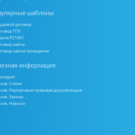
пулярные шаблоны
удовой договор
говор ГПХ
рма Р21001
говор займа
говор найма помещения
лезная информация
оссарий
хив. Статьи
хив. Нормативно-правовая документация
хив. Законы
хив. Новости