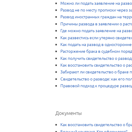
Можно ли подать заявление на разв
Развод не по месту прописки через з
Развод иностранных граждан на тер
Причины развода в заявлении о рас
Где можно подать заявление на разв
Как развестись если утеряно свидете
Как подать на развод в односторонн
Расторжение брака в судебном поря
Как получить свидетельство о разво
Как восстановить свидетельство о р
Забирают ли свидетельство о браке 
Свидетельство о разводе: как его по
Правовой подход к процедуре разво
Документы
Как восстановить свидетельство о бр
Брачный контракт. Кто оформляет?