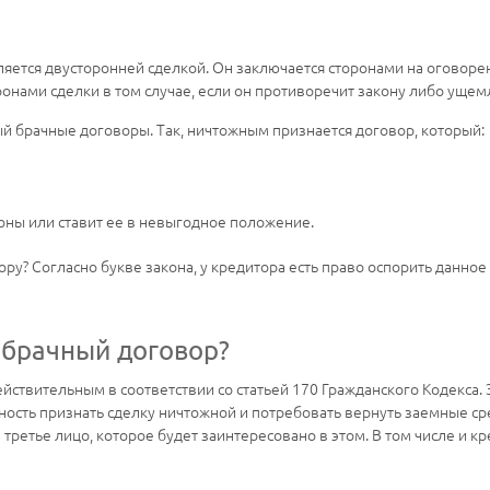
вляется двусторонней сделкой. Он заключается сторонами на оговоре
онами сделки в том случае, если он противоречит закону либо ущемл
й брачные договоры. Так, ничтожным признается договор, который:
оны или ставит ее в невыгодное положение.
ору? Согласно букве закона, у кредитора есть право оспорить данно
 брачный договор?
ствительным в соответствии со статьей 170 Гражданского Кодекса. 
ость признать сделку ничтожной и потребовать вернуть заемные сре
етье лицо, которое будет заинтересовано в этом. В том числе и кр