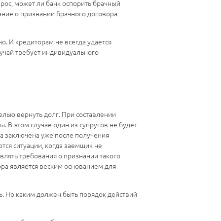
опрос, может ли банк оспорить брачный
вание о признании брачного договора
о. И кредиторам не всегда удается
лучай требует индивидуального
целью вернуть долг. При составлении
. В этом случае один из супругов не будет
ыла заключена уже после получения
ются ситуации, когда заемщик не
являть требования о признании такого
ра является веским основанием для
ть. Но каким должен быть порядок действий