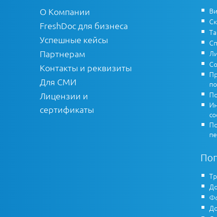
О Компании
Ви
Ск
FreshDoc для бизнеса
Т
Успешные кейсы
Сп
Партнерам
Ли
Со
Контакты и реквизиты
Пр
Для СМИ
по
По
Лицензии и
Ин
сертификаты
co
По
пе
По
Тр
До
Фо
До