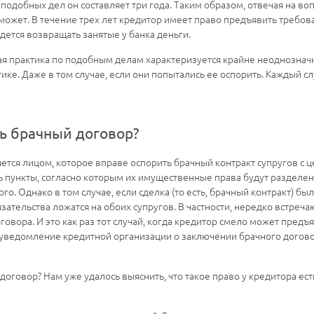
я подобных дел он составляет три года. Таким образом, отвечая на в
 может. В течение трех лет кредитор имеет право предъявить требо
дется возвращать занятые у банка деньги.
ая практика по подобным делам характеризуется крайне неоднозначн
ике. Даже в том случае, если они попытались ее оспорить. Каждый с
ь брачный договор?
яется лицом, которое вправе оспорить брачный контракт супругов с 
ь пункты, согласно которым их имущественные права будут разделены
го. Однако в том случае, если сделка (то есть, брачный контракт) б
зательства ложатся на обоих супругов. В частности, нередко встреча
овора. И это как раз тот случай, когда кредитор смело может предъ
еуведомление кредитной организации о заключении брачного догово
договор? Нам уже удалось выяснить, что такое право у кредитора ес