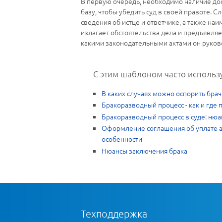
В первую очередь, необходимо наличие дос
базу, чтобы убедить суд в своей правоте.
сведения об истце и ответчике, а также наи
излагает обстоятельства дела и предъявляе
какими законодательными актами он руково
С этим шаблоном часто использ
В каких случаях можно оспорить бра
Бракоразводный процесс - как и где 
Бракоразводный процесс в суде: нюа
Оформление соглашения об уплате а
особенности
Нюансы заключения брака
Техподдержка