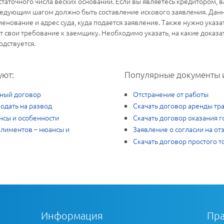
таточного числа веских оснований. Если вы являетесь кредитором,
 Следующим шагом должно быть составление искового заявления. Дан
менование и адрес суда, куда подается заявление. Также нужно указа
т свои требование к заемщику. Необходимо указать, на какие доказат
дствуется.
уют:
Популярные документы 
чный договор
Отстранение от работы
подать на развод
Скачать договор аренды тр
нсы и особенности
Скачать договор оказания г
лиментов – нюансы и
Заявление о согласии на от
Скачать договор простого 
Информация
Пра