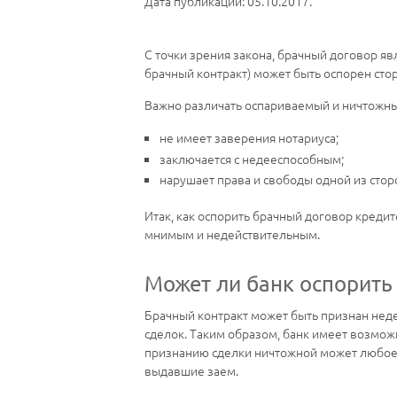
Дата публикации: 05.10.2017.
С точки зрения закона, брачный договор я
брачный контракт) может быть оспорен стор
Важно различать оспариваемый и ничтожны
не имеет заверения нотариуса;
заключается с недееспособным;
нарушает права и свободы одной из стор
Итак, как оспорить брачный договор кредит
мнимым и недействительным.
Может ли банк оспорить
Брачный контракт может быть признан недей
сделок. Таким образом, банк имеет возможн
признанию сделки ничтожной может любое тр
выдавшие заем.