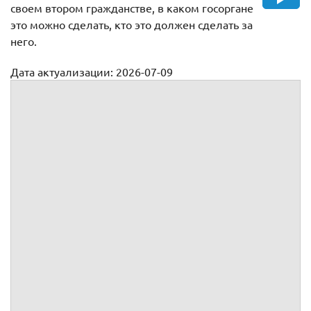
своем втором гражданстве, в каком госоргане
это можно сделать, кто это должен сделать за
него.
Дата актуализации: 2026-07-09
Уведомление о двойном гражданстве для
несовершеннолетнего (дееспособного) лица
УВЕДОМЛЕНИЕ