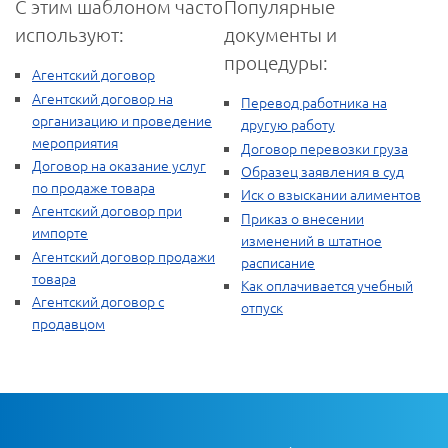
С этим шаблоном часто
Популярные
используют:
документы и
процедуры:
Агентский договор
Агентский договор на
Перевод работника на
организацию и проведение
другую работу
мероприятия
Договор перевозки груза
Договор на оказание услуг
Образец заявления в суд
по продаже товара
Иск о взыскании алиментов
Агентский договор при
Приказ о внесении
импорте
изменений в штатное
Агентский договор продажи
расписание
товара
Как оплачивается учебный
Агентский договор с
отпуск
продавцом