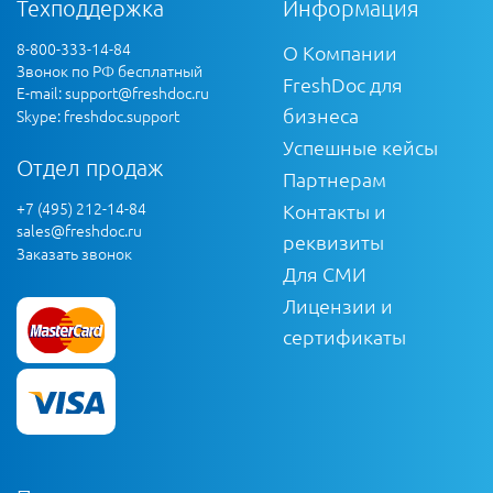
Техподдержка
Информация
8-800-333-14-84
О Компании
Звонок по РФ бесплатный
FreshDoc для
E-mail:
support@freshdoc.ru
бизнеса
Skype: freshdoc.support
Успешные кейсы
Отдел продаж
Партнерам
+7 (495) 212-14-84
Контакты и
sales@freshdoc.ru
реквизиты
Заказать звонок
Для СМИ
Лицензии и
сертификаты