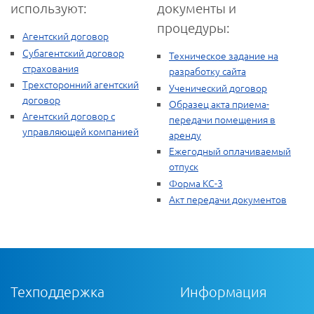
используют:
документы и
процедуры:
Агентский договор
Субагентский договор
Техническое задание на
страхования
разработку сайта
Трехсторонний агентский
Ученический договор
договор
Образец акта приема-
Агентский договор с
передачи помещения в
управляющей компанией
аренду
Ежегодный оплачиваемый
отпуск
Форма КС-3
Акт передачи документов
Техподдержка
Информация