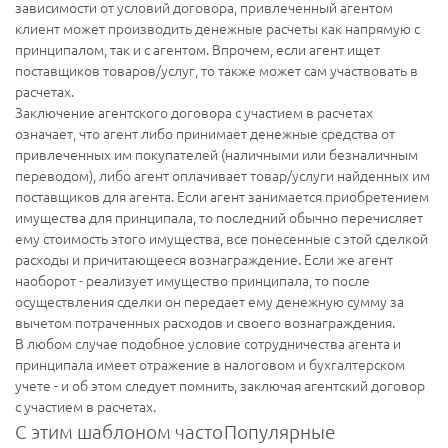
зависимости от условий договора, привлеченный агентом
клиент может производить денежные расчеты как напрямую с
принципалом, так и с агентом. Впрочем, если агент ищет
поставщиков товаров/услуг, то также может сам участвовать в
расчетах.
Заключение агентского договора с участием в расчетах
означает, что агент либо принимает денежные средства от
привлеченных им покупателей (наличными или безналичным
переводом), либо агент оплачивает товар/услуги найденных им
поставщиков для агента. Если агент занимается приобретением
имущества для принципала, то последний обычно перечисляет
ему стоимость этого имущества, все понесенные с этой сделкой
расходы и причитающееся вознаграждение. Если же агент
наоборот - реализует имущество принципала, то после
осуществления сделки он передает ему денежную сумму за
вычетом потраченных расходов и своего вознаграждения.
В любом случае подобное условие сотрудничества агента и
принципала имеет отражение в налоговом и бухгалтерском
учете - и об этом следует помнить, заключая агентский договор
с участием в расчетах.
С этим шаблоном часто
Популярные