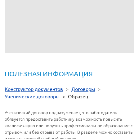
действительно не работает, а только пришел и обучается)?
Здравствуйте. Если ученик не работает в организации, то
необходимо в опросном листе шаблона на вопрос
«Учеником является» выбрать ответ «Лицо, ищущее
работу». Формулировки некоторых пунктов соответственно
поменяются, в частности, в п.1.1 не будет упоминаться
трудовой договор. Благодарим вас за обращение.
ПОЛЕЗНАЯ ИНФОРМАЦИЯ
Конструктор документов
>
Договоры
>
Ученические договоры
>
Образец
Ученический договор подразумевает, что работодатель
обязуется предоставить работнику возможность повысить
квалификацию или получить профессиональное образование с
отрывом или без отрыва от работы. В разделе можно составить
и скачать готовый учебный договор.