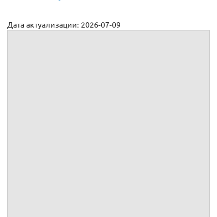
Дата актуализации: 2026-07-09
Образец
УЧЕНИЧЕСКИЙ ДОГОВОР №
г.
, именуемое(ый, ая) в дальнейшем Работодатель, в лице
,
действующего(ей) на основании
, с одной стороны, и
, являющийся работником
, именуемый(ая) в дальнейшем
Ученик, действующий(ая) как физическое лицо, с другой
стороны,
вместе именуемые Стор
оны, а индивидуально – Сторона,