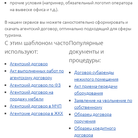
прочие условия (например, обязательный логотип оператора
на вывеске офиса и т.д.).
В нашем сервисе вы можете самостоятельно сформировать и
скачать агентский договор, оптимально подходящий для сферы
туризма.
С этим шаблоном часто
Популярные
используют:
документы и
процедуры:
Агентский договор
Акт выполненных работ по
Договор субаренды
агентскому договору
нежилого помещения
Агентский договор по ФЗ
Акт приема-передачи
Агентский договор на
оборудования
продажу мебели
Заявление на увольнение по
Агентский договор в МЧП
собственному
Агентские договора в ЖКХ
Образец договора
поручения
Образец кредитного
договора