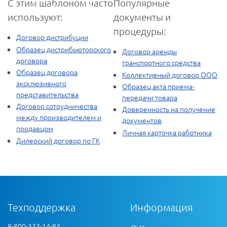
С этим шаблоном часто
Популярные
используют:
документы и
процедуры:
Договор дистрибуции
Образец дистрибьюторского
Договор аренды
договора
транспортного средства
Образец договора
Коллективный договор ООО
эксклюзивного
Образец акта приема-
представительства
передачи товара
Договор сотрудничества
Доверенность на получение
между производителем и
документов
продавцом
Личная карточка работника
Дилерский договор по ГК
Техподдержка
Информация
8-800-333-14-84