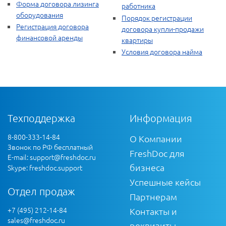
Форма договора лизинга
работника
оборудования
Порядок регистрации
Регистрация договора
договора купли-продажи
финансовой аренды
квартиры
Условия договора найма
Техподдержка
Информация
8-800-333-14-84
О Компании
Звонок по РФ бесплатный
FreshDoc для
E-mail:
support@freshdoc.ru
бизнеса
Skype: freshdoc.support
Успешные кейсы
Отдел продаж
Партнерам
+7 (495) 212-14-84
Контакты и
sales@freshdoc.ru
реквизиты