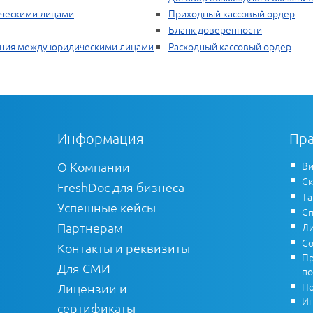
ическими лицами
Приходный кассовый ордер
Бланк доверенности
ения между юридическими лицами
Расходный кассовый ордер
Информация
Пра
О Компании
Ви
Ск
FreshDoc для бизнеса
Т
Успешные кейсы
Сп
Партнерам
Ли
Со
Контакты и реквизиты
Пр
Для СМИ
по
По
Лицензии и
Ин
сертификаты