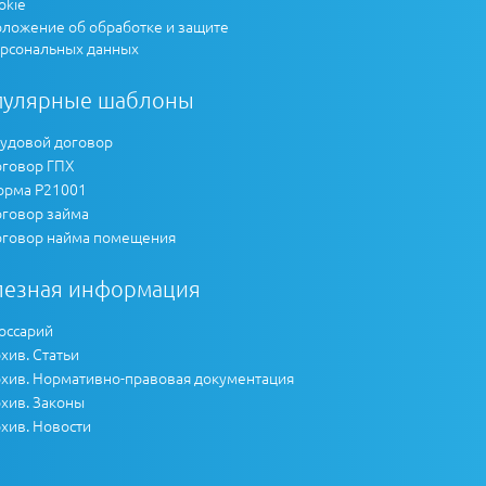
okie
ложение об обработке и защите
рсональных данных
пулярные шаблоны
удовой договор
говор ГПХ
рма Р21001
говор займа
говор найма помещения
лезная информация
оссарий
хив. Статьи
хив. Нормативно-правовая документация
хив. Законы
хив. Новости