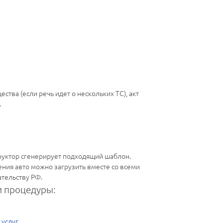
ва (если речь идет о нескольких ТС), акт
.
руктор сгенерирует подходящий шаблон.
ния авто можно загрузить вместе со всеми
тельству РФ.
 процедуры:
 услуг