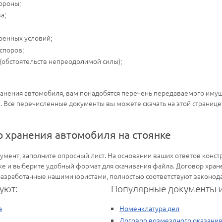
ороны;
а;
ренных условий;
споров;
(обстоятельств непреодолимой силы);
анения автомобиля, вам понадобятся перечень передаваемого имущест
. Все перечисленные документы вы можете скачать на этой странице
р хранения автомобиля на стоянке
мент, заполните опросный лист. На основании ваших ответов конст
ке и выберите удобный формат для скачивания файла. Договор хране
зработанные нашими юристами, полностью соответствуют законода
уют:
Популярные документы и
а
Номенклатура дел
Договор возмездного оказания