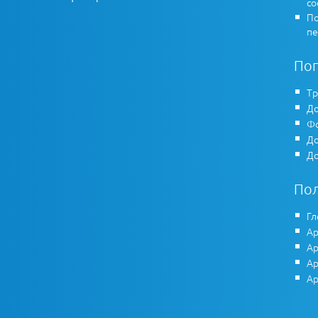
co
По
пе
По
Тр
До
Фо
До
До
По
Гл
Ар
Ар
Ар
Ар