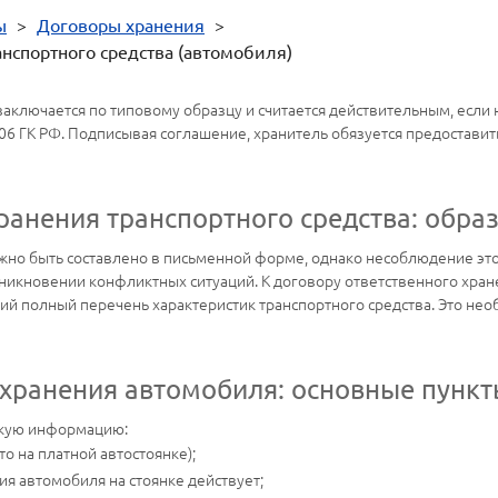
ы
>
Договоры хранения
>
анспортного средства (автомобиля)
заключается по типовому образцу и считается действительным, есл
906 ГК РФ. Подписывая соглашение, хранитель обязуется предоставит
ранения транспортного средства: обра
лжно быть составлено в письменной форме, однако несоблюдение это
зникновении конфликтных ситуаций. К договору ответственного хр
ий полный перечень характеристик транспортного средства. Это необ
 хранения автомобиля: основные пунк
акую информацию:
о на платной автостоянке);
ия автомобиля на стоянке действует;