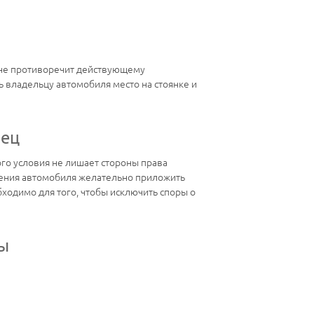
и не противоречит действующему
ь владельцу автомобиля место на стоянке и
зец
го условия не лишает стороны права
анения автомобиля желательно приложить
ходимо для того, чтобы исключить споры о
ты