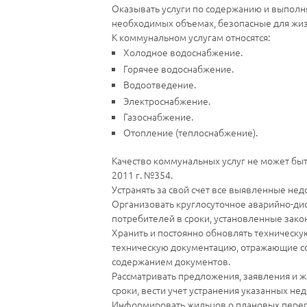
Оказывать услуги по содержанию и выполн
необходимых объемах, безопасные для жиз
К коммунальном услугам относятся:
Холодное водоснабжение.
Горячее водоснабжение.
Водоотведение.
Электроснабжение.
Газоснабжение.
Отопление (теплоснабжение).
Качество коммунальных услуг не может бы
2011 г. №354.
Устранять за свой счет все выявленные нед
Организовать круглосуточное аварийно-дис
потребителей в сроки, установленные зако
Хранить и постоянно обновлять техническ
техническую документацию, отражающие сос
содержанием документов.
Рассматривать предложения, заявления и 
сроки, вести учет устранения указанных нед
Информировать жильцов о плановых перер