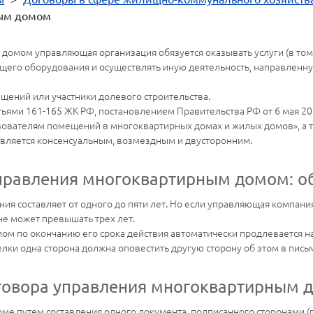
ным домом
домом управляющая организация обязуется оказывать услуги (в том
его оборудования и осуществлять иную деятельность, направленну
щений или участники долевого строительства.
ьями 161-165 ЖК РФ, постановлением Правительства РФ от 6 мая 201
зователям помещений в многоквартирных домах и жилых домов», а
является консенсуальным, возмездным и двусторонним.
управления многоквартирным домом: о
ния составляет от одного до пяти лет. Но если управляющая компани
не может превышать трех лет.
 по окончанию его срока действия автоматически продлевается на 
ки одна сторона должна оповестить другую сторону об этом в письм
говора управления многоквартирным 
е путем составления одного документа, подписанного сторонами (п.