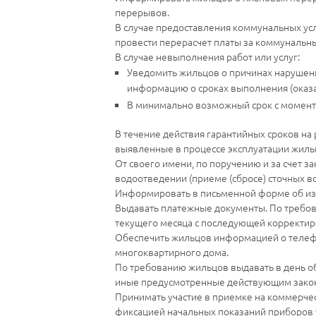
перерывов.
В случае предоставления коммунальных ус
провести перерасчет платы за коммунальны
В случае невыполнения работ или услуг:
Уведомить жильцов о причинах нарушен
информацию о сроках выполнения (оказа
В минимально возможный срок с момент
В течение действия гарантийных сроков на 
выявленные в процессе эксплуатации жильц
От своего имени, по поручению и за счет 
водоотведении (приеме (сбросе) сточных во
Информировать в письменной форме об из
Выдавать платежные документы. По требов
текущего месяца с последующей корректир
Обеспечить жильцов информацией о телефо
многоквартирного дома.
По требованию жильцов выдавать в день об
иные предусмотренные действующим зако
Принимать участие в приемке на коммерчес
фиксацией начальных показаний приборов 