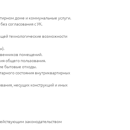
ртирном доме и коммунальные услуги.
ез согласования с УК.
ющей технологические возможности
ы).
ственников помещений.
ия общего пользования.
кие бытовые отходы.
итарного состояния внутриквартирных
ания, несущих конструкций и иных
 действующим законодательством