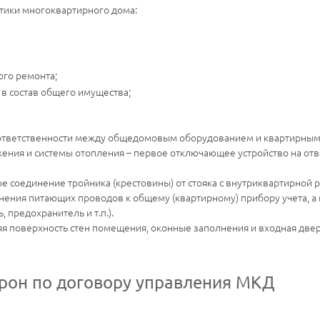
тики многоквартирного дома:
ого ремонта;
в состав общего имущества;
ответственности между общедомовым оборудованием и квартирным
жения и системы отопления – первое отключающее устройство на отв
е соединение тройника (крестовины) от стояка с внутриквартирной 
ния питающих проводов к общему (квартирному) прибору учета, а в 
 предохранитель и т.п.).
я поверхность стен помещения, оконные заполнения и входная двер
орон по договору управления МКД