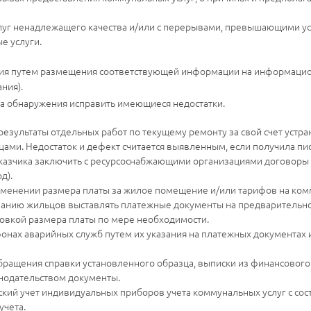
луг ненадлежащего качества и/или с перерывами, превышающими у
е услуги.
ия путем размещения соответствующей информации на информацион
ния).
а обнаружения исправить имеющиеся недостатки.
результаты отдельных работ по текущему ремонту за свой счет устран
ами. Недостаток и дефект считается выявленным, если получила пис
заказчика заключить с ресурсоснабжающими организациями договор
д).
менении размера платы за жилое помещение и/или тарифов на ком
анию жильцов выставлять платежные документы на предварительное
овкой размера платы по мере необходимости.
нах аварийных служб путем их указания на платежных документах 
ращения справки установленного образца, выписки из финансового 
нодательством документы.
кий учет индивидуальных приборов учета коммунальных услуг с сос
учета.