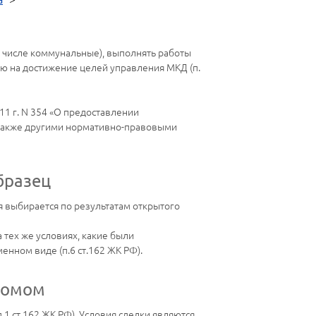
 числе коммунальные), выполнять работы
ю на достижение целей управления МКД (п.
1 г. N 354 «О предоставлении
 также другими нормативно-правовыми
бразец
я выбирается по результатам открытого
тех же условиях, какие были
енном виде (п.6 ст.162 ЖК РФ).
домом
1 ст.162 ЖК РФ). Условия сделки являются