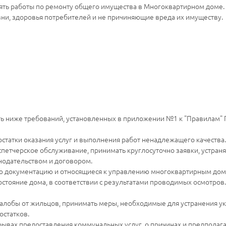
ять работы по ремонту общего имущества в Многоквартирном доме.
ни, здоровья потребителей и не причиняющие вреда их имуществу.
ть ниже требований, установленных в приложении №1 к "Правилам" 
остатки оказания услуг и выполнения работ ненадлежащего качества.
петчерское обслуживание, принимать круглосуточно заявки, устранят
нодательством и договором.
ую документацию и относящиеся к управлению многоквартирным дом
тояние дома, в соответствии с результатами проводимых осмотров.
жалобы от жильцов, принимать меры, необходимые для устранения у
остатков.
ывах предоставления коммунальных услуг, о причинах и предпола