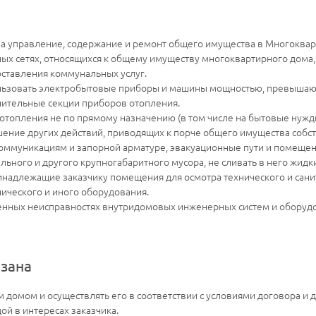
за управление, содержание и ремонт общего имущества в Многоква
ых сетях, относящихся к общему имуществу многоквартирного дома, б
ставления коммунальных услуг.
спользовать электробытовые приборы и машины мощностью, превыша
нительные секции приборов отопления.
 отопления не по прямому назначению (в том числе на бытовые нужд
шение других действий, приводящих к порче общего имущества соб
ммуникациям и запорной арматуре, эвакуационные пути и помещен
льного и другого крупногабаритного мусора, не сливать в него жид
инадлежащие заказчику помещения для осмотра технического и сан
ического и иного оборудования.
нных неисправностях внутридомовых инженерных систем и оборудов
зана
 домом и осуществлять его в соответствии с условиями договора и
й в интересах заказчика.