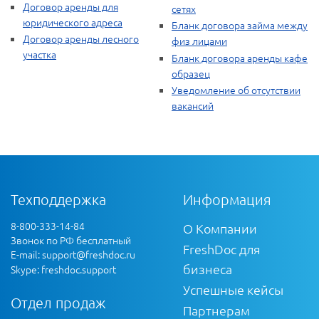
Договор аренды для
сетях
юридического адреса
Бланк договора займа между
Договор аренды лесного
физ лицами
участка
Бланк договора аренды кафе
образец
Уведомление об отсутствии
вакансий
Техподдержка
Информация
8-800-333-14-84
О Компании
Звонок по РФ бесплатный
FreshDoc для
E-mail:
support@freshdoc.ru
бизнеса
Skype: freshdoc.support
Успешные кейсы
Отдел продаж
Партнерам