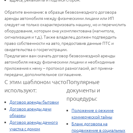
Обратите внимание: в образце безвозмездного договора
аренды автомобиля между физическими лицами или ИП
следует не только охарактеризовать машину, но и перечислить
оборудование, которым она укомплектована (магнитола,
сигнализация и т.д.). Также владелец должен подтвердить
право собственности на авто, предоставив данные ПТС и
свидетельства о госрегистрации.
Предлагаем вам скачать договор безвозмездной аренды
автомобиля между физическими лицами и необходимые
приложения к нему – протокол разногласий, акт приема-
передачи, дополнительное соглашение.
С этим шаблоном часто
Популярные
используют:
документы и
процедуры:
Договор аренды бытовки
Договор аренды дачи
Положение о режиме
образец
коммерческой тайны
Договор аренды дачного
Бланк договора на
участка с домом
продвижение в социальных