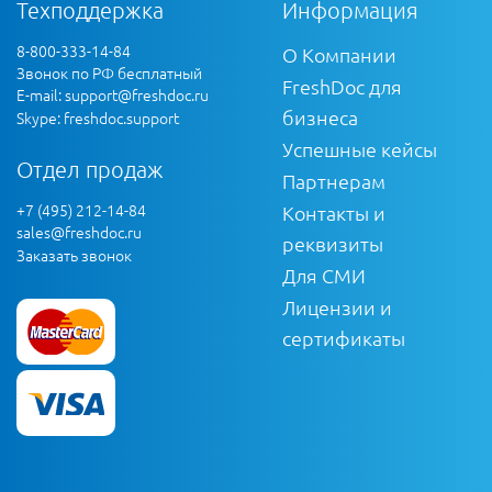
Техподдержка
Информация
8-800-333-14-84
О Компании
Звонок по РФ бесплатный
FreshDoc для
E-mail:
support@freshdoc.ru
бизнеса
Skype: freshdoc.support
Успешные кейсы
Отдел продаж
Партнерам
+7 (495) 212-14-84
Контакты и
sales@freshdoc.ru
реквизиты
Заказать звонок
Для СМИ
Лицензии и
сертификаты