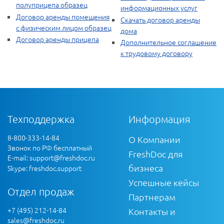
полуприцепа образец
информационных услуг
Договор аренды помещения
Скачать договор аренды
с физическим лицом образец
дома
Договор аренды прицепа
Дополнительное соглашение
к трудовому договору
Техподдержка
Информация
8-800-333-14-84
О Компании
Звонок по РФ бесплатный
FreshDoc для
E-mail:
support@freshdoc.ru
бизнеса
Skype: freshdoc.support
Успешные кейсы
Отдел продаж
Партнерам
+7 (495) 212-14-84
Контакты и
sales@freshdoc.ru