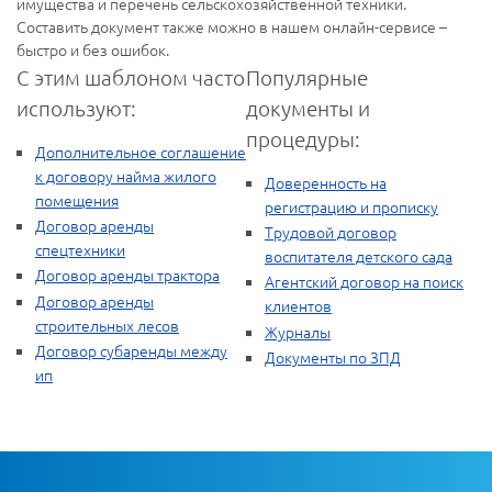
имущества и перечень сельскохозяйственной техники.
Составить документ также можно в нашем онлайн-сервисе –
быстро и без ошибок.
С этим шаблоном часто
Популярные
используют:
документы и
процедуры:
Дополнительное соглашение
к договору найма жилого
Доверенность на
помещения
регистрацию и прописку
Договор аренды
Трудовой договор
спецтехники
воспитателя детского сада
Договор аренды трактора
Агентский договор на поиск
Договор аренды
клиентов
строительных лесов
Журналы
Договор субаренды между
Документы по ЗПД
ип