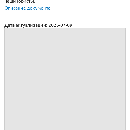
наши юристы.
Описание документа
Дата актуализации: 2026-07-09
Договор дарения недвижимого имущества
№
г.
, именуемый(ая) в дальнейшем
, действующий(ая) как
физическое лицо,
, именуемый(ая) в дальнейшем
, действующий(ая) как
физическое лицо,
вместе именуемые Стор
оны, а индивидуально – Сторона,