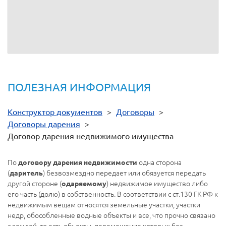
регулируются иные права и обязанности супругов.
Обращаем внимание, что все перечисленные сделки
удостоверяются у нотариуса. Благодарим за ваше
обращение.
ПОЛЕЗНАЯ ИНФОРМАЦИЯ
Конструктор документов
>
Договоры
>
Договоры дарения
>
Договор дарения недвижимого имущества
По
одна сторона
договору дарения недвижимости
(
) безвозмездно передает или обязуется передать
даритель
другой стороне (
) недвижимое имущество либо
одаряемому
его часть (долю) в собственность. В соответствии с ст.130 ГК РФ к
недвижимым вещам относятся земельные участки, участки
недр, обособленные водные объекты и все, что прочно связано
с землей, то есть объекты, перемещение которых без