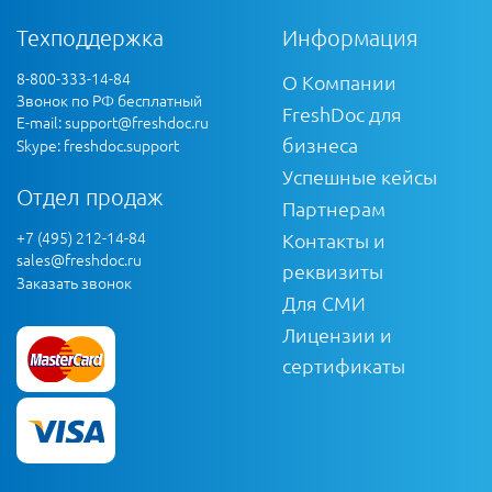
Техподдержка
Информация
8-800-333-14-84
О Компании
Звонок по РФ бесплатный
FreshDoc для
E-mail:
support@freshdoc.ru
бизнеса
Skype: freshdoc.support
Успешные кейсы
Отдел продаж
Партнерам
+7 (495) 212-14-84
Контакты и
sales@freshdoc.ru
реквизиты
Заказать звонок
Для СМИ
Лицензии и
сертификаты