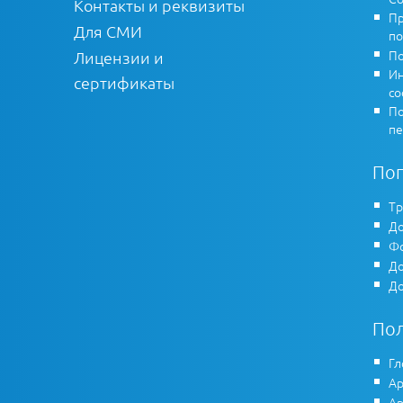
Контакты и реквизиты
Пр
Для СМИ
по
По
Лицензии и
Ин
сертификаты
co
По
пе
По
Тр
До
Фо
До
До
По
Гл
Ар
Ар