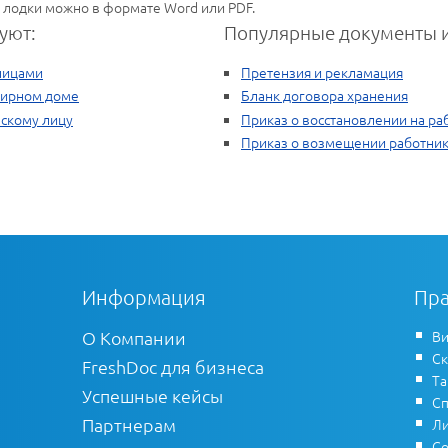
 лодки можно в формате Word или PDF.
уют:
Популярные документы и
лицами
Претензия и рекламация
тирном доме
Бланк договора хранения
ескому лицу
Приказ о восстановлении на ра
Приказ о возмещении работник
Информация
Пра
О Компании
Ви
Ск
FreshDoc для бизнеса
Т
Успешные кейсы
Сп
Партнерам
Ли
Со