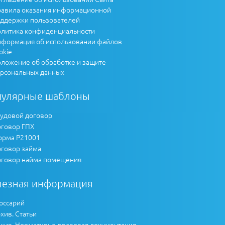
авила оказания информационной
ддержки пользователей
литика конфиденциальности
формация об использовании файлов
okie
ложение об обработке и защите
рсональных данных
пулярные шаблоны
удовой договор
говор ГПХ
рма Р21001
говор займа
говор найма помещения
лезная информация
оссарий
хив. Статьи
хив. Нормативно-правовая документация