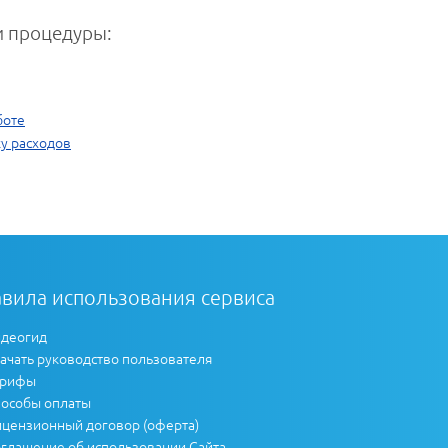
 процедуры:
боте
у расходов
вила использования сервиса
деогид
ачать руководство пользователя
арифы
особы оплаты
цензионный договор (оферта)
глашение об использовании Сайта