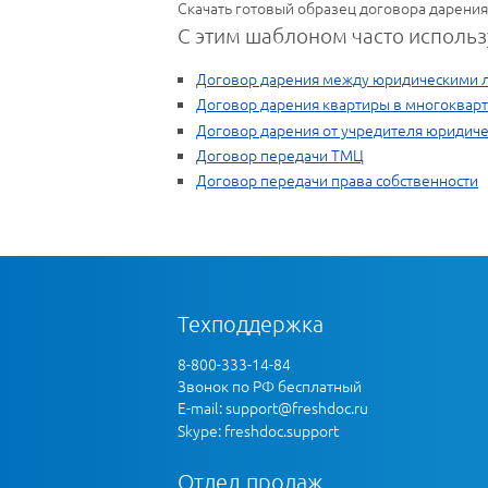
Скачать готовый образец договора дарения
С этим шаблоном часто использ
Договор дарения между юридическими 
Договор дарения квартиры в многоквар
Договор дарения от учредителя юридич
Договор передачи ТМЦ
Договор передачи права собственности
Техподдержка
8-800-333-14-84
Звонок по РФ бесплатный
E-mail:
support@freshdoc.ru
Skype: freshdoc.support
Отдел продаж