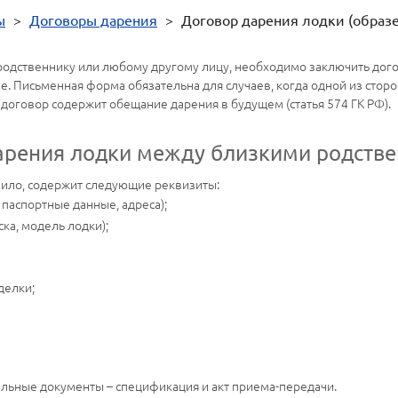
ы
>
Договоры дарения
>
Договор дарения лодки (образе
одственнику или любому другому лицу, необходимо заключить дог
е. Письменная форма обязательна для случаев, когда одной из сторо
и договор содержит обещание дарения в будущем (статья 574 ГК РФ).
дарения лодки между близкими родств
вило, содержит следующие реквизиты:
паспортные данные, адреса);
ска, модель лодки);
делки;
ельные документы – спецификация и акт приема-передачи.