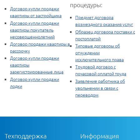
процедуры:
Договор купли продажи
квартиры от застройщика
Предмет договора
Договор купли продажи
возмездного оказания услуг
квартиры покупатель
Образец договора поставки с
несовершеннолетний
постоплатой
Договор продажи квартиры в
Типовые договоры об
рассрочку
отчуждении
Договор купли продажи
исключительного права
квартиры
Трудовой договор с
зарегистрированные лица
почасовой оплатой труда
Договор купли продажи
Заявление работника об
лодки
увольнении в связи с
переводом
Техподдержка
Информация