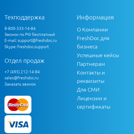
Техподдержка
Информация
8-800-333-14-84
О Компании
Звонок по РФ бесплатный
FreshDoc для
E-mail:
support@freshdoc.ru
бизнеса
Skype: freshdoc.support
Успешные кейсы
Отдел продаж
Партнерам
+7 (495) 212-14-84
Контакты и
sales@freshdoc.ru
реквизиты
Заказать звонок
Для СМИ
Лицензии и
сертификаты