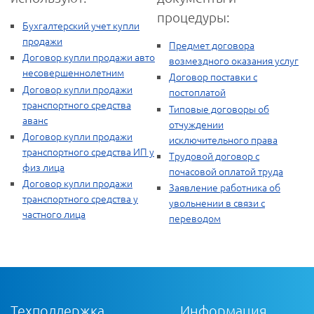
процедуры:
Бухгалтерский учет купли
продажи
Предмет договора
Договор купли продажи авто
возмездного оказания услуг
несовершеннолетним
Договор поставки с
Договор купли продажи
постоплатой
транспортного средства
Типовые договоры об
аванс
отчуждении
Договор купли продажи
исключительного права
транспортного средства ИП у
Трудовой договор с
физ лица
почасовой оплатой труда
Договор купли продажи
Заявление работника об
транспортного средства у
увольнении в связи с
частного лица
переводом
Техподдержка
Информация