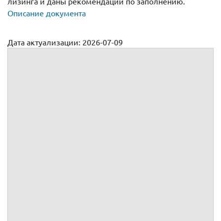
лизинга и даны рекомендации по заполнению.
Описание документа
Дата актуализации: 2026-07-09
Договор купли-продажи о выкупе предмета лизинга
№
г.
, именуемое(ый, ая) в дальнейшем
, в лице
,
действующего(ей) на основании
,
, именуемое(ый, ая) в дальнейшем
, в лице
,
действующего(ей) на основании
,