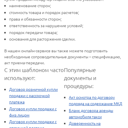
наименование сторон;
стоимость товара и порядок расчетов;
права и обязанности сторон;
ответственность за нарушение условий;
порядок передачи товара;
основания для расторжения сделки.
В нашем онлайн-сервисе вы также можете подготовить
необходимые сопроводительные документы – спецификацию,
акт приема-передачи.
С этим шаблоном часто
Популярные
используют:
документы и
процедуры:
Договор розничной купли
продажи с рассрочкой
Акт осмотра по договору
платежа
подряда на содержание МКД
Договор купли продажи с
Бланк договора аренды
физ лицом
автомобиля такси
Договор купли продажи с
Доверенность на
отсрочкой платежа