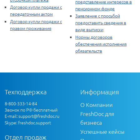
представление интересов в
Договор купли продажи с
пенсионном фонде
передаточным актом
Заявление с просьбой
Договор купли продажи с
предоставить сведения в
правом проживания
виде выписки
Нормы договоров
обеспечения исполнения
обязательств
Техподдержка
Информация
8-800-333-14-84
О Компании
Звонок по РФ бесплатный
FreshDoc для
E-mail:
support@freshdoc.ru
бизнеса
Skype: freshdoc.support
Успешные кейсы
Отдел продаж