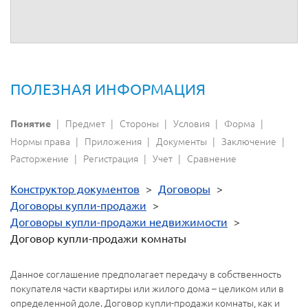
собственноручно, или составить здесь:
http://www.freshdoc.ru/?oid=3471813&fullscreen=0
извиняюсь не туда посмотрел(
ПОЛЕЗНАЯ ИНФОРМАЦИЯ
Предмет
Стороны
Условия
Форма
Понятие
Нормы права
Приложения
Документы
Заключение
Расторжение
Регистрация
Учет
Сравнение
Конструктор документов
>
Договоры
>
Договоры купли-продажи
>
Договоры купли-продажи недвижимости
>
Договор купли-продажи комнаты
Данное соглашение предполагает передачу в собственность
покупателя части квартиры или жилого дома – целиком или в
определенной доле. Договор купли-продажи комнаты, как и