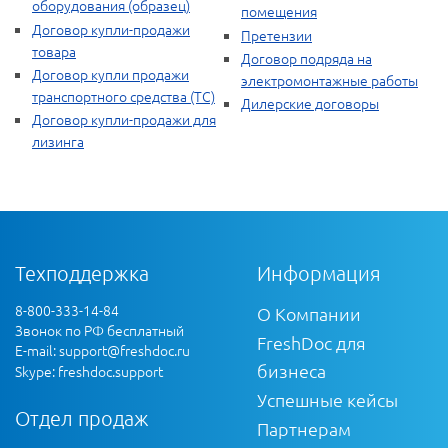
оборудования (образец)
помещения
Договор купли-продажи
Претензии
товара
Договор подряда на
Договор купли продажи
электромонтажные работы
транспортного средства (ТС)
Дилерские договоры
Договор купли-продажи для
лизинга
Техподдержка
Информация
8-800-333-14-84
О Компании
Звонок по РФ бесплатный
FreshDoc для
E-mail:
support@freshdoc.ru
бизнеса
Skype: freshdoc.support
Успешные кейсы
Отдел продаж
Партнерам