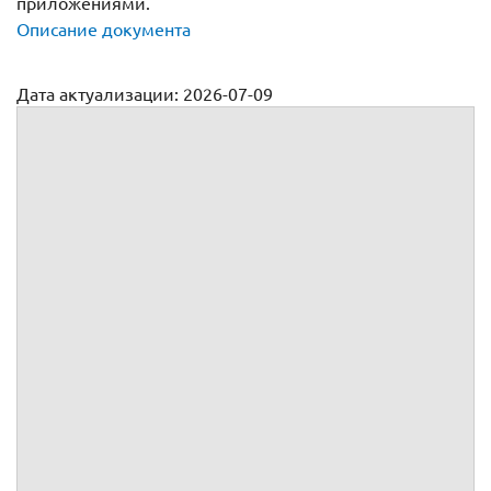
приложениями.
Описание документа
Дата актуализации: 2026-07-09
Договор купли-продажи комнаты
№
г.
, паспорт
, выдан
г.
, код подразделения
,
именуемый(ая) в дальнейшем
, действующий(ая) как
физическое лицо,
, паспорт
, выдан
г.
, код подразделения
,
именуемый(ая) в дальнейшем
, действующий(ая) как
физическое лицо,