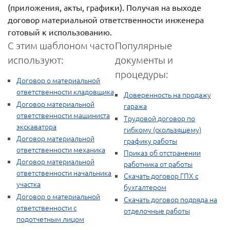
(приложения, акты, графики). Получая на выходе
договор материальной ответственности инженера
готовый к использованию.
С этим шаблоном часто
Популярные
используют:
документы и
процедуры:
Договор о материальной
ответственности кладовщика
Доверенность на продажу
Договор материальной
гаража
ответственности машиниста
Трудовой договор по
экскаватора
гибкому (скользящему)
Договор материальной
графику работы
ответственности механика
Приказ об отстранении
Договор материальной
работника от работы
ответственности начальника
Скачать договор ГПХ с
участка
бухгалтером
Договор о материальной
Скачать договор подряда на
ответственности с
отделочные работы
подотчетным лицом