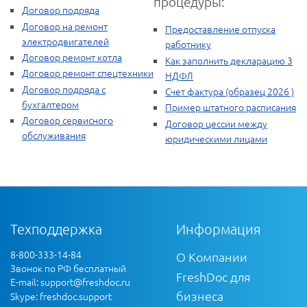
процедуры:
Договор подряда
Договор на ремонт
Предоставление отпуска
электродвигателей
работнику
Договор ремонт котла
Как заполнить декларацию 3
Договор ремонт спецтехники
НДФЛ
Договор подряда с
Счет фактура (образец 2026 )
бухгалтером
Пример штатного расписания
Договор сервисного
Договор цессии между
обслуживания
юридическими лицами
Техподдержка
Информация
8-800-333-14-84
О Компании
Звонок по РФ бесплатный
FreshDoc для
E-mail:
support@freshdoc.ru
бизнеса
Skype: freshdoc.support