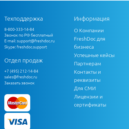
Техподдержка
Информация
8-800-333-14-84
О Компании
Звонок по РФ бесплатный
FreshDoc для
E-mail:
support@freshdoc.ru
бизнеса
Skype: freshdoc.support
Успешные кейсы
Отдел продаж
Партнерам
+7 (495) 212-14-84
Контакты и
sales@freshdoc.ru
реквизиты
Заказать звонок
Для СМИ
Лицензии и
сертификаты