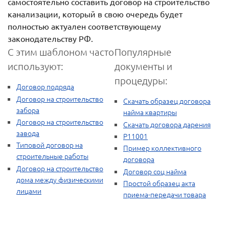
самостоятельно составить договор на строительство
канализации, который в свою очередь будет
полностью актуален соответствующему
законодательству РФ.
С этим шаблоном часто
Популярные
используют:
документы и
процедуры:
Договор подряда
Договор на строительство
Скачать образец договора
забора
найма квартиры
Договор на строительство
Скачать договора дарения
завода
Р11001
Типовой договор на
Пример коллективного
строительные работы
договора
Договор на строительство
Договор соц найма
дома между физическими
Простой образец акта
лицами
приема-передачи товара