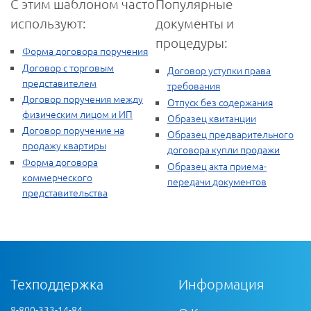
С этим шаблоном часто
Популярные
используют:
документы и
процедуры:
Форма договора поручения
Договор с торговым
Договор уступки права
представителем
требования
Договор поручения между
Отпуск без содержания
физическим лицом и ИП
Образец квитанции
Договор поручение на
Образец предварительного
продажу квартиры
договора купли продажи
Форма договора
Образец акта приема-
коммерческого
передачи документов
представительства
Техподдержка
Информация
8-800-333-14-84