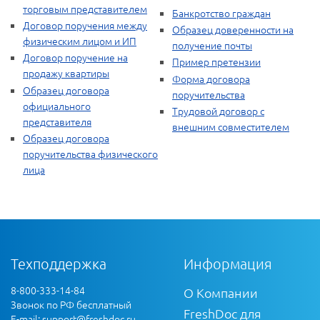
торговым представителем
Банкротство граждан
Договор поручения между
Образец доверенности на
физическим лицом и ИП
получение почты
Договор поручение на
Пример претензии
продажу квартиры
Форма договора
Образец договора
поручительства
официального
Трудовой договор с
представителя
внешним совместителем
Образец договора
поручительства физического
лица
Техподдержка
Информация
8-800-333-14-84
О Компании
Звонок по РФ бесплатный
FreshDoc для
E-mail:
support@freshdoc.ru