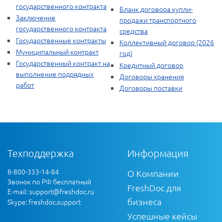
государственного контракта
Бланк договора купли-
Заключение
продажи транспортного
государственного контракта
средства
Государственные контракты
Коллективный договор (2026
Муниципальный контракт
год)
Государственный контракт на
Кредитный договор
выполнение подрядных
Договоры хранения
работ
Договоры поставки
Техподдержка
Информация
8-800-333-14-84
О Компании
Звонок по РФ бесплатный
FreshDoc для
E-mail:
support@freshdoc.ru
бизнеса
Skype: freshdoc.support
Успешные кейсы