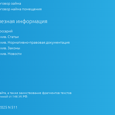
говор займа
говор найма помещения
лезная информация
оссарий
хив. Статьи
хив. Нормативно-правовая документация
хив. Законы
хив. Новости
айта, а также заимствование фрагментов текстов
нной ст.146 УК РФ.
2025 N 511