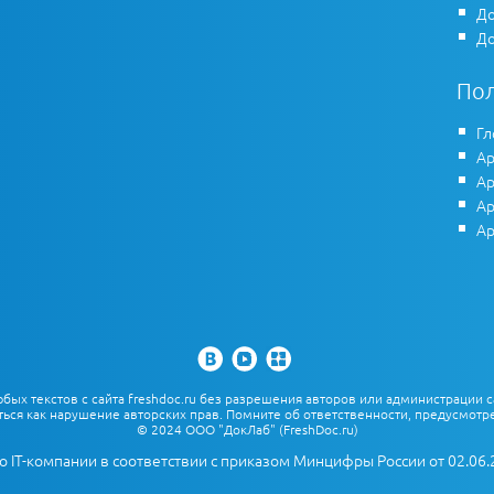
До
До
По
Гл
Ар
Ар
Ар
Ар
х текстов с сайта freshdoc.ru без разрешения авторов или администрации с
ться как нарушение авторских прав. Помните об ответственности, предусмотре
© 2024 ООО "ДокЛаб" (FreshDoc.ru)
о IT-компании в соответствии с приказом Минцифры России от 02.06.