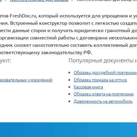
ов FreshDoc.ru, который используется для упрощения и у
вания. Встроенный конструктор позволит с легкостью созд
внести данные сторон и получить юридически грамотный д
организации совместной работы с договорами нескольким
удник сможет самостоятельно составить коллективный до
оответствующему законодательству РФ.
уют:
Популярные документы и
Образец досудебной претензи
азовательных учреждений
Образец приказа на отпуск
Кассовая книга
Образец ответа на претензию
Доверенность на автомобиль