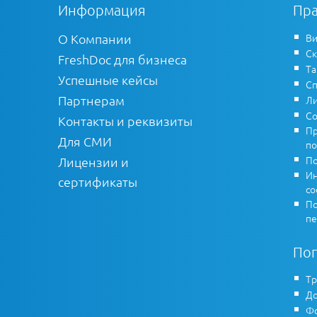
Информация
Пра
О Компании
Ви
Ск
FreshDoc для бизнеса
Т
Успешные кейсы
Сп
Партнерам
Ли
Со
Контакты и реквизиты
Пр
Для СМИ
по
По
Лицензии и
Ин
сертификаты
co
По
пе
По
Тр
До
Фо